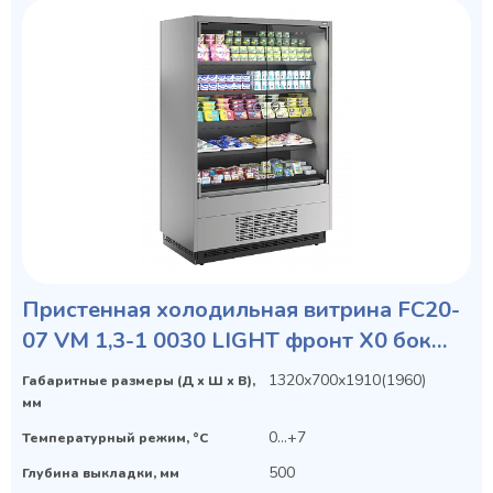
Пристенная холодильная витрина FC20-
07 VM 1,3-1 0030 LIGHT фронт X0 бок
металл с зеркалом
1320х700х1910(1960)
Габаритные размеры (Д х Ш х В),
мм
0...+7
Температурный режим, °C
500
Глубина выкладки, мм