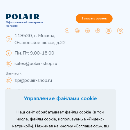
Заказать звонок
Официальный интернет-
магазин
119530, г. Москва,
Очаковское шоссе, д.32
Пн..Пт: 9.00-18.00
sales@polair-shop.ru
Запчасти:
zip@polair-shop.ru
+7 800 301 33 65
Управление файлами cookie
Цены указаны для центрального региона.
Наш сайт обрабатывает файлы cookie (в том
Вся информация на сайте о товарах носит
справочный характер и не является публичной
числе, файлы cookie, используемые «Яндекс-
офертой в соответствии с пунктом 2 статьи 437 ГК РФ.
метрикой»). Нажимая на кнопку «Соглашаюсь», вы
Для получения подробной информации о наличии и
стоимости указанных товаров и (или) услуг,