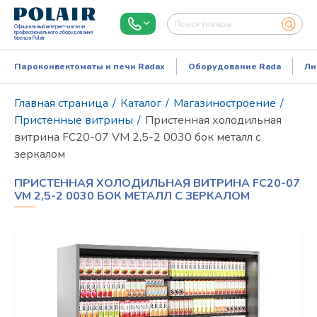
Официальный интернет-магазин
профессионального оборудования
бренда Polair
Пароконвектоматы и печи Radax
Оборудование Rada
Ли
Главная страница
/
Каталог
/
Магазиностроение
/
Пристенные витрины
/
Пристенная холодильная
витрина FC20-07 VM 2,5-2 0030 бок металл с
зеркалом
ПРИСТЕННАЯ ХОЛОДИЛЬНАЯ ВИТРИНА FC20-07
VM 2,5-2 0030 БОК МЕТАЛЛ С ЗЕРКАЛОМ
Режим работы:
Пн..Пт: 9.00-18.00