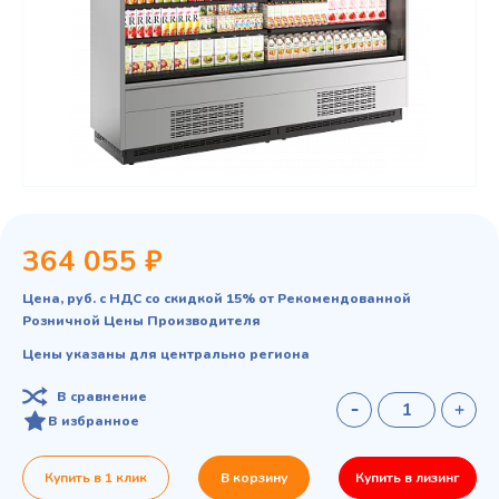
364 055 ₽
Цена, руб. с НДС со скидкой 15% от Рекомендованной
Розничной Цены Производителя
Цены указаны для центрально региона
В сравнение
В избранное
Купить в 1 клик
В корзину
Купить в лизинг