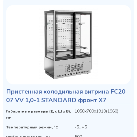
Пристенная холодильная витрина FC20-
07 VV 1,0-1 STANDARD фронт X7
1050х700х1910(1960)
Габаритные размеры (Д х Ш х В),
мм
-5...+5
Температурный режим, °C
500
Глубина выкладки, мм