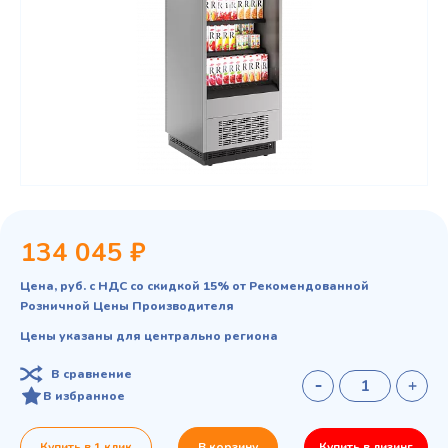
134 045 ₽
Цена, руб. с НДС со скидкой 15% от Рекомендованной
Розничной Цены Производителя
Цены указаны для центрально региона
В сравнение
В избранное
Купить в 1 клик
В корзину
Купить в лизинг