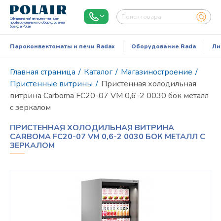
Официальный интернет-магазин
профессионального оборудования
бренда Polair
Пароконвектоматы и печи Radax
Оборудование Rada
Ли
Главная страница
/
Каталог
/
Магазиностроение
/
Пристенные витрины
/
Пристенная холодильная
витрина Carboma FC20-07 VM 0,6-2 0030 бок металл
с зеркалом
ПРИСТЕННАЯ ХОЛОДИЛЬНАЯ ВИТРИНА
CARBOMA FC20-07 VM 0,6-2 0030 БОК МЕТАЛЛ С
ЗЕРКАЛОМ
Режим работы:
Пн..Пт: 9.00-18.00