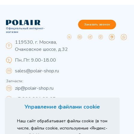
Заказать звонок
Официальный интернет-
магазин
119530, г. Москва,
Очаковское шоссе, д.32
Пн..Пт: 9.00-18.00
sales@polair-shop.ru
Запчасти:
zip@polair-shop.ru
+7 800 301 33 65
Управление файлами cookie
Цены указаны для центрального региона.
Наш сайт обрабатывает файлы cookie (в том
Вся информация на сайте о товарах носит
справочный характер и не является публичной
числе, файлы cookie, используемые «Яндекс-
офертой в соответствии с пунктом 2 статьи 437 ГК РФ.