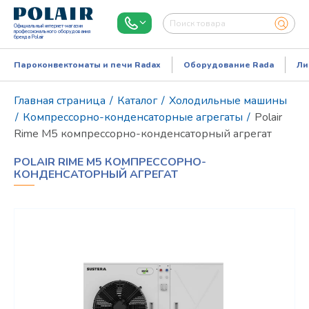
Официальный интернет-магазин
профессионального оборудования
бренда Polair
Пароконвектоматы и печи Radax
Оборудование Rada
Ли
Главная страница
/
Каталог
/
Холодильные машины
/
Компрессорно-конденсаторные агрегаты
/
Polair
Rime M5 компрессорно-конденсаторный агрегат
POLAIR RIME M5 КОМПРЕССОРНО-
КОНДЕНСАТОРНЫЙ АГРЕГАТ
Режим работы:
Пн..Пт: 9.00-18.00