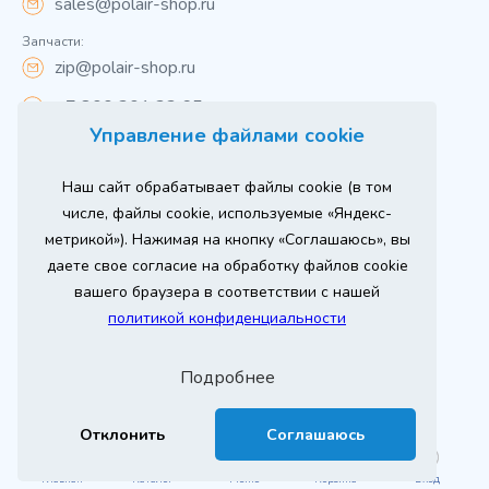
sales@polair-shop.ru
Запчасти:
zip@polair-shop.ru
+7 800 301 33 65
Управление файлами cookie
Цены указаны для центрального региона.
Наш сайт обрабатывает файлы cookie (в том
Вся информация на сайте о товарах носит
справочный характер и не является публичной
числе, файлы cookie, используемые «Яндекс-
офертой в соответствии с пунктом 2 статьи 437 ГК РФ.
метрикой»). Нажимая на кнопку «Соглашаюсь», вы
Для получения подробной информации о наличии и
стоимости указанных товаров и (или) услуг,
даете свое согласие на обработку файлов cookie
пожалуйста, обращайтесь к менеджеру сайта по
телефону
вашего браузера в соответствии с нашей
При использовании материалов сайта ссылка
политикой конфиденциальности
обязательна.
Политика конфиденциальности
Подробнее
ыгодный
Любое
Продвижение сайта
Оставь заявку
изинг
оборудование
2026 г. © ООО «РТ- ГРУПП»
Отклонить
Соглашаюсь
Главная
Каталог
Меню
Корзина
Вход