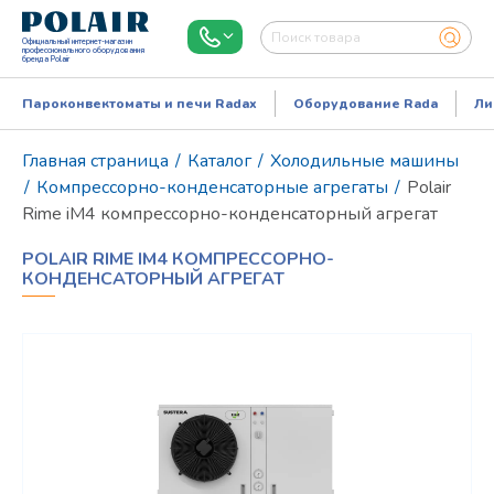
Официальный интернет-магазин
профессионального оборудования
бренда Polair
Пароконвектоматы и печи Radax
Оборудование Rada
Ли
Главная страница
/
Каталог
/
Холодильные машины
/
Компрессорно-конденсаторные агрегаты
/
Polair
Rime iM4 компрессорно-конденсаторный агрегат
POLAIR RIME IM4 КОМПРЕССОРНО-
КОНДЕНСАТОРНЫЙ АГРЕГАТ
Режим работы:
Пн..Пт: 9.00-18.00