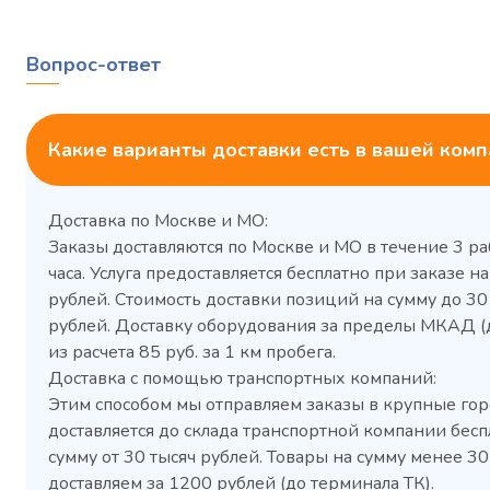
Вопрос-ответ
Какие варианты доставки есть в вашей ком
Доставка по Москве и МО:
Заказы доставляются по Москве и МО в течение 3 ра
часа. Услуга предоставляется бесплатно при заказе на
рублей. Стоимость доставки позиций на сумму до 3
рублей. Доставку оборудования за пределы МКАД (
Холодильный шкаф Polair
Холоди
из расчета 85 руб. за 1 км пробега.
CM105-G из нержавеющей
TM2-G
Доставка с помощью транспортных компаний:
стали
средн
Этим способом мы отправляем заказы в крупные гор
3,5
Расход
Артикул
доставляется до склада транспортной компании бесп
электроэнергии за
Габаритн
сутки, кВт/ч, не
сумму от 30 тысяч рублей. Товары на сумму менее 30
размеры (Д
более
доставляем за 1200 рублей (до терминала ТК).
мм