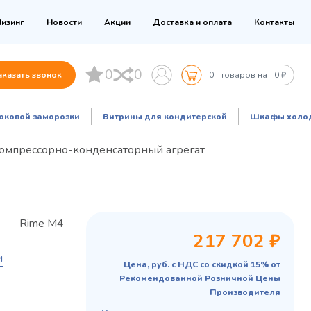
изинг
Новости
Акции
Доставка и оплата
Контакты
0
0
аказать звонок
0
товаров на
0 ₽
оковой заморозки
Витрины для кондитерской
Шкафы холо
 компрессорно-конденсаторный агрегат
Rime M4
217 702 ₽
и
Цена, руб. с НДС со скидкой 15% от
Рекомендованной Розничной Цены
Производителя