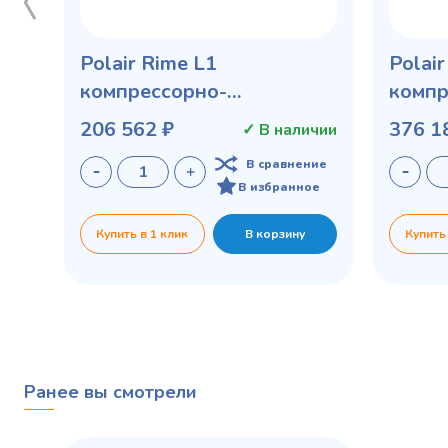
Polair Rime L1
Polai
компрессорно-
компр
конденсаторный агрегат
конде
206 562 ₽
376 1
✓ В наличии
В сравнение
В избранное
Купить в 1 клик
В корзину
Купить
Ранее вы смотрели