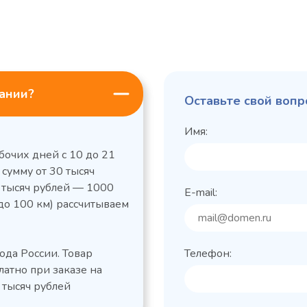
пании?
Оставьте свой вопр
Имя:
бочих дней с 10 до 21
 сумму от 30 тысяч
0 тысяч рублей — 1000
E-mail:
до 100 км) рассчитываем
льный стол Polair
Холодильный
фармацевтический
етемпературный
Polair ШХФ-0,2
ода России. Товар
Телефон:
1050421d
2,8
Расход
латно при заказе на
электроэнергии за
1200x605x850/91
ые
сутки, кВт/ч, не
 тысяч рублей
 х Ш х В),
0
более