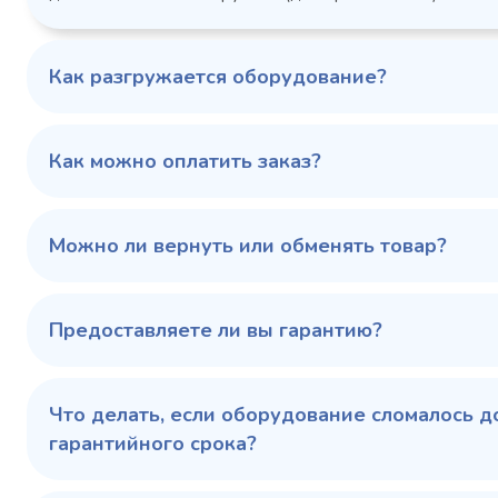
1103424d
Артикул
Серия сто
697x695x1960
Габаритные
Как разгружается оборудование?
размеры (Д х Ш х В),
мм
0…+6
Температурный
режим, °C
Как можно оплатить заказ?
Температ
режим, °C
100 343 ₽
102 79
✓ В наличии
Можно ли вернуть или обменять товар?
В сравнение
В избранное
Предоставляете ли вы гарантию?
Купить в 1 клик
В корзину
Купить 
Что делать, если оборудование сломалось д
гарантийного срока?