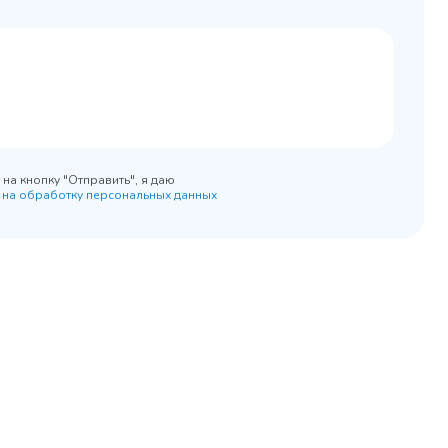
0x890
на кнопку "Отправить", я даю
 на обработку персональных данных
45 900 ₽
 наличии
✓ В наличии
равнение
В сравнение
бранное
В избранное
рзину
Купить в 1 клик
В корзину