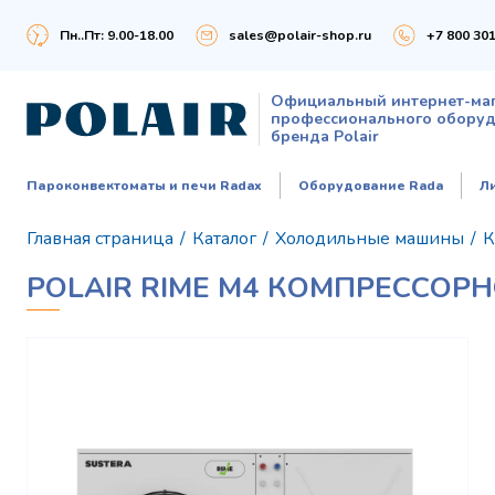
Пн..Пт: 9.00-18.00
sales@polair-shop.ru
+7 800 301
Официальный интернет-ма
профессионального обору
бренда Polair
Пароконвектоматы и печи Radax
Оборудование Rada
Л
Главная страница
/
Каталог
/
Холодильные машины
/
К
POLAIR RIME M4 КОМПРЕССОР