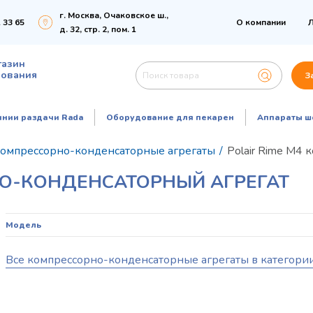
г. Москва, Очаковское ш.,
 33 65
О компании
Л
д. 32, стр. 2, пом. 1
газин
дования
З
инии раздачи Rada
Оборудование для пекарен
Аппараты ш
омпрессорно-конденсаторные агрегаты
/
Polair Rime M4
НО-КОНДЕНСАТОРНЫЙ АГРЕГАТ
Модель
Все компрессорно-конденсаторные агрегаты в категори