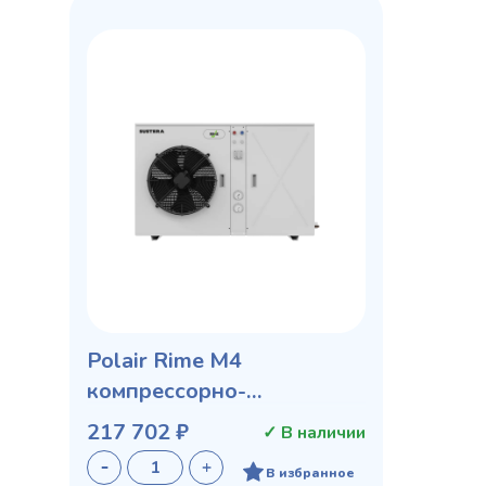
Polair Rime M4
компрессорно-
конденсаторный агрегат
217 702 ₽
✓ В наличии
В избранное