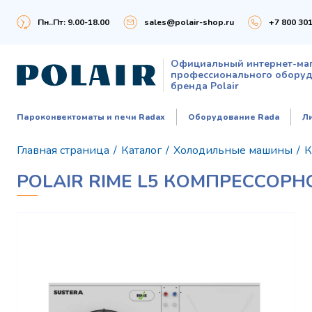
Пн..Пт: 9.00-18.00
sales@polair-shop.ru
+7 800 301
Официальный интернет-ма
профессионального обору
бренда Polair
Пароконвектоматы и печи Radax
Оборудование Rada
Л
Главная страница
/
Каталог
/
Холодильные машины
/
К
POLAIR RIME L5 КОМПРЕССОР