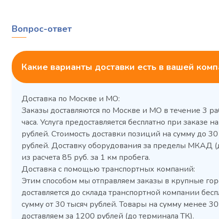
Вопрос-ответ
Какие варианты доставки есть в вашей ком
Доставка по Москве и МО:
Заказы доставляются по Москве и МО в течение 3 ра
часа. Услуга предоставляется бесплатно при заказе на
рублей. Стоимость доставки позиций на сумму до 3
рублей. Доставку оборудования за пределы МКАД (
Холодильный шкаф Polair
Холоди
из расчета 85 руб. за 1 км пробега.
CM105-G из нержавеющей
TM2-G
Доставка с помощью транспортных компаний:
стали
средн
Этим способом мы отправляем заказы в крупные гор
3,5
Расход
Артикул
доставляется до склада транспортной компании бесп
электроэнергии за
Габаритн
сутки, кВт/ч, не
сумму от 30 тысяч рублей. Товары на сумму менее 30
размеры (Д
более
доставляем за 1200 рублей (до терминала ТК).
мм