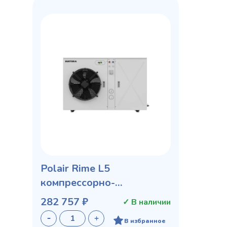
Polair Rime L5
компрессорно-
конденсаторный агрегат
282 757 ₽
✓ В наличии
В избранное