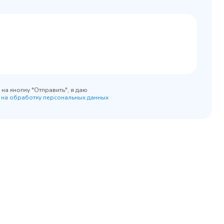
0x890
на кнопку "Отправить", я даю
 на обработку персональных данных
45 900 ₽
 наличии
✓ В наличии
равнение
В сравнение
бранное
В избранное
рзину
Купить в 1 клик
В корзину