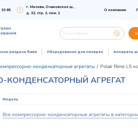
г. Москва, Очаковское ш.,
 33 65
О компании
Л
д. 32, стр. 2, пом. 1
газин
дования
З
инии раздачи Rada
Оборудование для пекарен
Аппараты ш
омпрессорно-конденсаторные агрегаты
/
Polair Rime L5
НО-КОНДЕНСАТОРНЫЙ АГРЕГАТ
Модель
Все компрессорно-конденсаторные агрегаты в категори