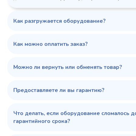
1103424d
Артикул
Серия сто
697x695x1960
Габаритные
Как разгружается оборудование?
размеры (Д х Ш х В),
мм
0…+6
Температурный
режим, °C
Как можно оплатить заказ?
Температ
режим, °C
100 343 ₽
102 79
✓ В наличии
Можно ли вернуть или обменять товар?
В сравнение
В избранное
Предоставляете ли вы гарантию?
Купить в 1 клик
В корзину
Купить 
Что делать, если оборудование сломалось д
гарантийного срока?