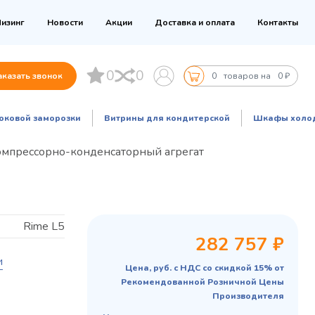
изинг
Новости
Акции
Доставка и оплата
Контакты
0
0
аказать звонок
0
товаров на
0 ₽
оковой заморозки
Витрины для кондитерской
Шкафы холо
 компрессорно-конденсаторный агрегат
Rime L5
282 757 ₽
и
Цена, руб. с НДС со скидкой 15% от
Рекомендованной Розничной Цены
Производителя