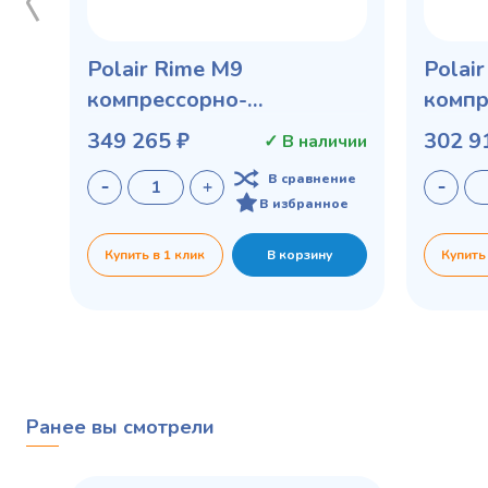
Polair Rime M9
Polai
компрессорно-
компр
конденсаторный агрегат
конде
349 265 ₽
302 9
✓ В наличии
В сравнение
В избранное
Купить в 1 клик
В корзину
Купить
Ранее вы смотрели