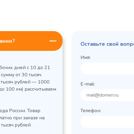
пании?
Оставьте свой вопр
Имя:
бочих дней с 10 до 21
 сумму от 30 тысяч
0 тысяч рублей — 1000
E-mail:
до 100 км) рассчитываем
льный стол Polair
Холодильный
фармацевтический
етемпературный
Polair ШХФ-0,2
ода России. Товар
Телефон:
1050421d
2,8
Расход
латно при заказе на
электроэнергии за
1200x605x850/91
ые
сутки, кВт/ч, не
 тысяч рублей
 х Ш х В),
0
более