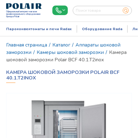
Официальный интернет-магазин
профессионального оборудования
бренда Polair
Пароконвектоматы и печи Radax
Оборудование Rada
Ли
Главная страница
/
Каталог
/
Аппараты шоковой
заморозки
/
Камеры шоковой заморозки
/
Камера
шоковой заморозки Polair ВСF 40.1.T2inox
КАМЕРА ШОКОВОЙ ЗАМОРОЗКИ POLAIR ВСF
40.1.T2INOX
Режим работы:
Пн..Пт: 9.00-18.00