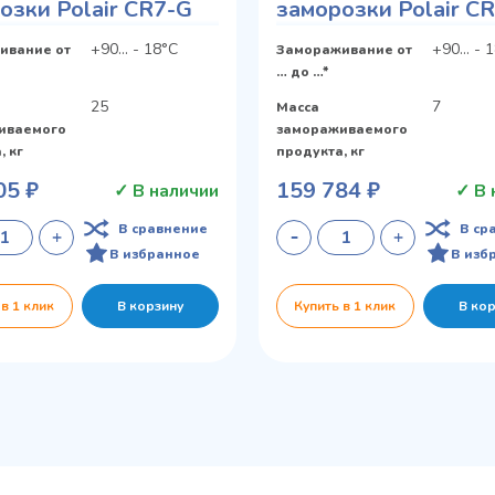
озки Polair CR7-G
заморозки Polair C
+90... - 18°С
+90... - 
ивание от
Замораживание от
… до …*
25
7
Масса
иваемого
замораживаемого
, кг
продукта, кг
05 ₽
159 784 ₽
✓ В наличии
✓ В 
В сравнение
В ср
В избранное
В изб
 в 1 клик
В корзину
Купить в 1 клик
В ко