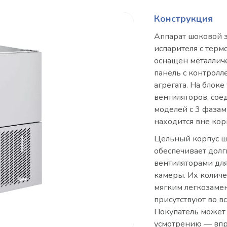
Конструкция
Аппарат шоковой з
испарителя с тер
оснащен металлич
панель с контролл
агрегата. На блок
вентиляторов, сое
моделей с 3 фазам
находится вне кор
Цельный корпус ш
обеспечивает дол
вентиляторами дл
камеры. Их количе
мягким легкозаме
присутствуют во в
Покупатель может 
усмотрению — впр