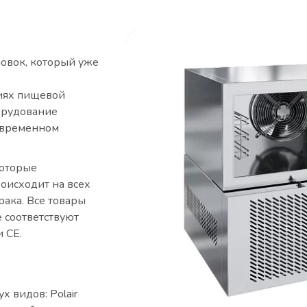
новок, который уже
иях пищевой
борудование
овременном
которые
роисходит на всех
рака. Все товары
 соответствуют
 CE.
 видов: Polair