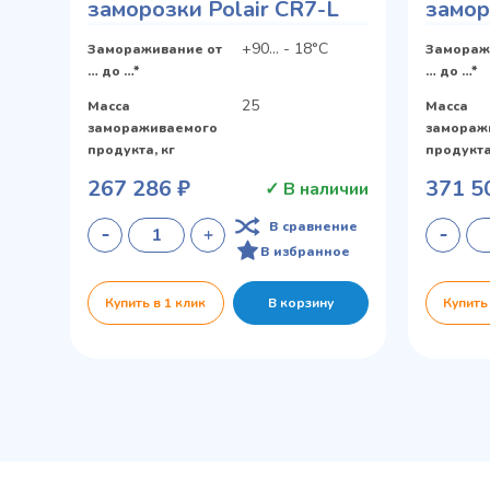
заморозки Polair CR7-L
замор
+90... - 18°С
Замораживание от
Замораж
… до …*
… до …*
25
Масса
Масса
замораживаемого
замораж
продукта, кг
продукта
267 286 ₽
371 5
✓ В наличии
В сравнение
В избранное
Купить в 1 клик
В корзину
Купить