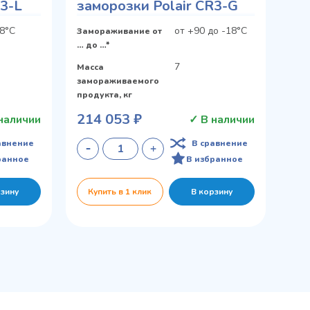
R3-L
заморозки Polair CR3-G
18°С
от +90 до -18°С
Замораживание от
… до …*
7
Масса
замораживаемого
продукта, кг
214 053 ₽
наличии
✓ В наличии
авнение
В сравнение
ранное
В избранное
рзину
Купить в 1 клик
В корзину