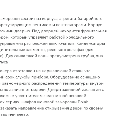
аморозки состоит из корпуса, агрегата, батарейного
морегулирующим вентилем и вентиляторами. Корпус
ескими дверью. Под дверцей находится фронтальная
ером, который управляет работой холодильного
е управления расположен выключатель, конденсаторы
динительные элементы, реле контроля фаз (для
и). Для слива талой воды предусмотрена трубка, она
пуса.
окера изготовлен из нержавеющей стали, что
гий срок службы прибора. Оборудование оснащено
я равномерного распределения температуры внутри
ство зависит от модели. Двери заливной изоляции с
няемым уплотнителем с магнитной вставкой
сех сериях шкафов шоковой заморозки Polair.
заказать направление открывания двери по своему
аво или влево.