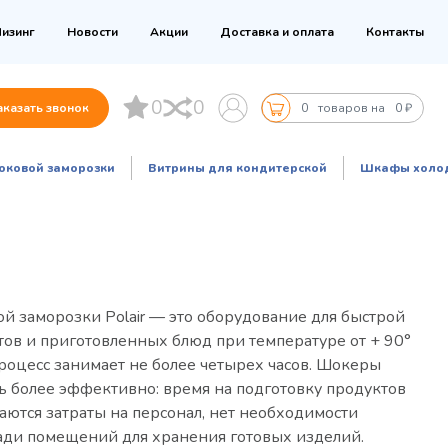
изинг
Новости
Акции
Доставка и оплата
Контакты
0
0
аказать звонок
0
товаров на
0 ₽
оковой заморозки
Витрины для кондитерской
Шкафы холо
 заморозки Polair — это оборудование для быстрой
ов и приготовленных блюд при температуре от + 90°
 процесс занимает не более четырех часов. Шокеры
ь более эффективно: время на подготовку продуктов
аются затраты на персонал, нет необходимости
ади помещений для хранения готовых изделий.