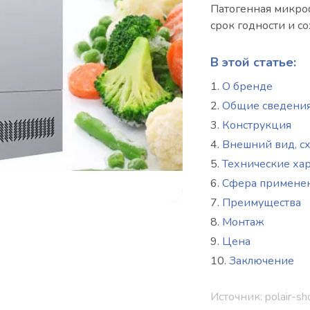
Патогенная микроф
срок годности и с
В этой статье:
О бренде
Общие сведени
Конструкция
Внешний вид, с
Технические ха
Сфера примене
Преимущества
Монтаж
Цена
Заключение
Источник: polair-sh