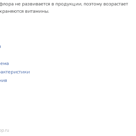
лора не развивается в продукции, поэтому возрастает
охраняются витамины.
я
хема
рактеристики
ния
op.ru