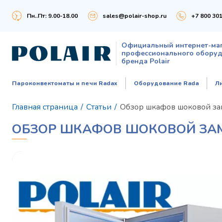
Пн..Пт: 9.00-18.00
sales@polair-shop.ru
+7 800 301
Официальный интернет-ма
профессионального обору
бренда Polair
Пароконвектоматы и печи Radax
Оборудование Rada
Л
Главная страница
/
Статьи
/
Обзор шкафов шоковой з
ОБЗОР ШКАФОВ ШОКОВОЙ ЗА