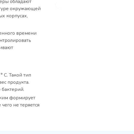
океры обладают
атуре окружающей
ых корпусах,
ленного времени
нтролировать
живают
.
 С. Такой тип
ес продукта.
 бактерий.
режим формирует
 чего не теряется