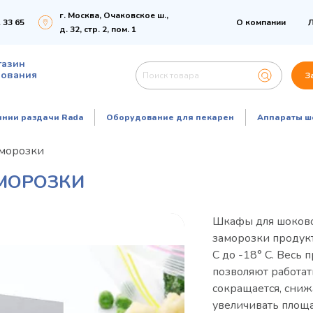
г. Москва, Очаковское ш.,
 33 65
О компании
Л
д. 32, стр. 2, пом. 1
газин
дования
З
инии раздачи Rada
Оборудование для пекарен
Аппараты ш
аморозки
МОРОЗКИ
Шкафы для шоковой
заморозки продукт
С до -18° С. Весь
позволяют работат
сокращается, сниж
увеличивать площ