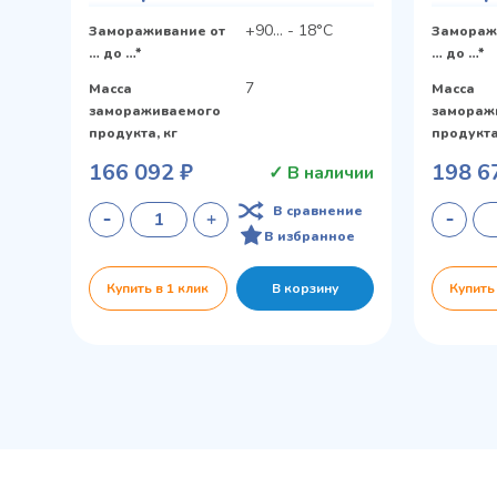
+90... - 18°С
Замораживание от
Замораж
… до …*
… до …*
7
Масса
Масса
замораживаемого
замораж
продукта, кг
продукта
166 092 ₽
198 6
✓ В наличии
В сравнение
В избранное
Купить в 1 клик
В корзину
Купить