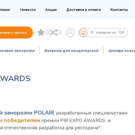
изинг
Новости
Акции
Доставка и оплата
Контакты
0
0
аказать звонок
0
товаров на
0 ₽
оковой заморозки
Витрины для кондитерской
Шкафы холо
 AWARDS
 заморозки POLAIR
, разработанные специалистами
ли победителем
премии PIR EXPO AWARDS в
 отечественная разработка для ресторана".