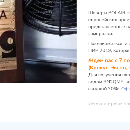
Шокеры POLAIR со
европейских произ
представленные н
заморозки.
Познакомиться и 
ПИР 2019, которая
Ж
дем вас с 7 п
(Крокус-Экспо, 3
Для получения вхо
кодом RN2QME, ко
скидкой 30%:
Офо
Источник: polair-sh