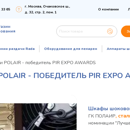
г. Москва, Очаковское ш.,
 33 65
О компании
Л
д. 32, стр. 2, пом. 1
газин
дования
З
инии раздачи Rada
Оборудование для пекарен
Аппараты ш
и POLAIR - победитель PIR EXPO AWARDS
LAIR - ПОБЕДИТЕЛЬ PIR EXPO
Шкафы шоковой
, ста
ГК ПОЛАИР
номинации "Лучшая