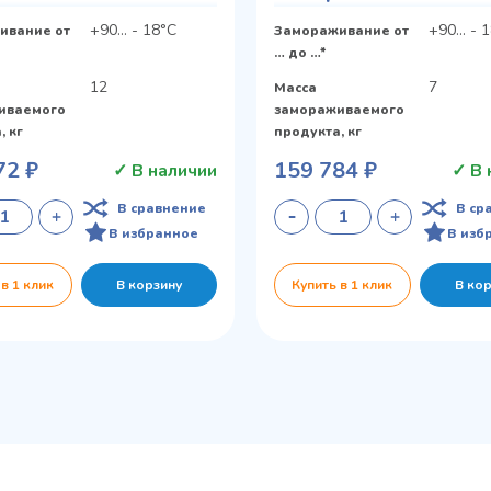
+90... - 18°С
+90... - 
ивание от
Замораживание от
… до …*
12
7
Масса
иваемого
замораживаемого
, кг
продукта, кг
72 ₽
159 784 ₽
✓ В наличии
✓ В 
В сравнение
В ср
В избранное
В изб
 в 1 клик
В корзину
Купить в 1 клик
В ко