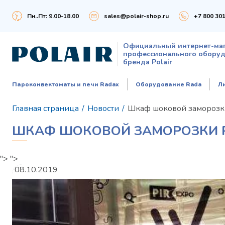
Пн..Пт: 9.00-18.00
sales@polair-shop.ru
+7 800 301
Официальный интернет-ма
профессионального обору
бренда Polair
Пароконвектоматы и печи Radax
Оборудование Rada
Л
Главная страница
/
Новости
/
Шкаф шоковой заморозк
ШКАФ ШОКОВОЙ ЗАМОРОЗКИ PO
">
">
08.10.2019