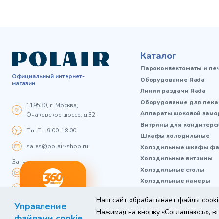
Каталог
Пароконвектоматы и пе
Официальный интернет-
Оборудование Rada
магазин
Линии раздачи Rada
Оборудование для пека
119530, г. Москва,
Аппараты шоковой замо
Очаковское шоссе, д.32
Витрины для кондитерс
Пн..Пт: 9.00-18.00
Шкафы холодильные
sales@polair-shop.ru
Холодильные шкафы фа
Холодильные витрины
Запчасти:
Холодильные столы
zip@polair-shop.ru
Холодильные камеры
+7 800 301 33 65
Холодильные машины
ный
Любое
Наш сайт обрабатывает файлы cookie
Оставь заявку
Магазиностроение
нг
Управление
оборудование
Нажимая на кнопку «Соглашаюсь», вы
Термоконтейнеры FoodL
файлами cookie