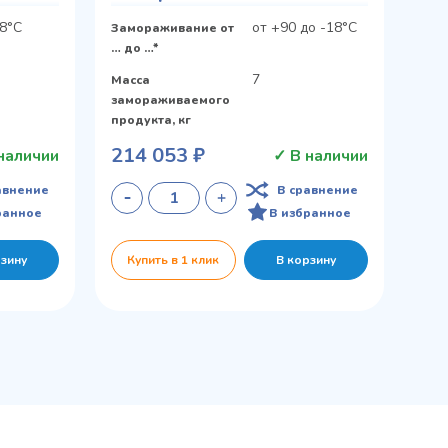
18°С
от +90 до -18°С
Замораживание от
… до …*
7
Масса
замораживаемого
продукта, кг
214 053 ₽
наличии
✓ В наличии
авнение
В сравнение
ранное
В избранное
рзину
Купить в 1 клик
В корзину