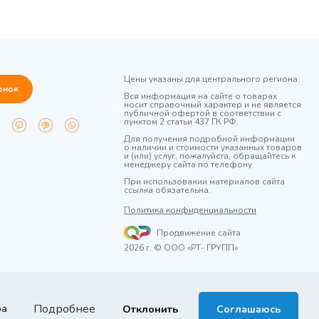
Цены указаны для центрального региона.
онок
Вся информация на сайте о товарах
носит справочный характер и не является
публичной офертой в соответствии с
пунктом 2 статьи 437 ГК РФ.
Для получения подробной информации
о наличии и стоимости указанных товаров
и (или) услуг, пожалуйста, обращайтесь к
менеджеру сайта по телефону
При использовании материалов сайта
ссылка обязательна.
Политика конфиденциальности
Продвижение сайта
2026 г. © ООО «РТ- ГРУПП»
Подробнее
ра
Отклонить
Соглашаюсь