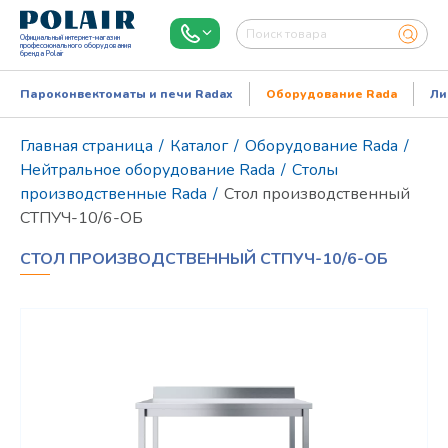
Официальный интернет-магазин
профессионального оборудования
бренда Polair
Пароконвектоматы и печи Radax
Оборудование Rada
Ли
Главная страница
/
Каталог
/
Оборудование Rada
/
Нейтральное оборудование Rada
/
Столы
производственные Rada
/
Стол производственный
СТПУЧ-10/6-ОБ
СТОЛ ПРОИЗВОДСТВЕННЫЙ СТПУЧ-10/6-ОБ
Режим работы:
Пн..Пт: 9.00-18.00