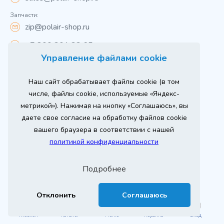
Запчасти:
zip@polair-shop.ru
+7 800 301 33 65
Управление файлами cookie
Цены указаны для центрального региона.
Наш сайт обрабатывает файлы cookie (в том
Вся информация на сайте о товарах носит
справочный характер и не является публичной
числе, файлы cookie, используемые «Яндекс-
офертой в соответствии с пунктом 2 статьи 437 ГК РФ.
метрикой»). Нажимая на кнопку «Соглашаюсь», вы
Для получения подробной информации о наличии и
стоимости указанных товаров и (или) услуг,
даете свое согласие на обработку файлов cookie
пожалуйста, обращайтесь к менеджеру сайта по
телефону
вашего браузера в соответствии с нашей
При использовании материалов сайта ссылка
политикой конфиденциальности
обязательна.
Политика конфиденциальности
Подробнее
ыгодный
Любое
Продвижение сайта
Оставь заявку
изинг
оборудование
2026 г. © ООО «РТ- ГРУПП»
Отклонить
Соглашаюсь
Главная
Каталог
Меню
Корзина
Вход