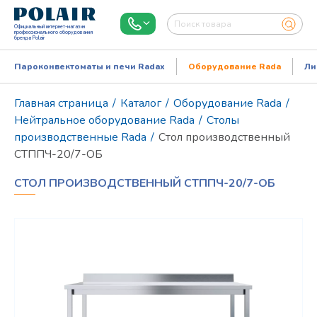
Официальный интернет-магазин
профессионального оборудования
бренда Polair
Пароконвектоматы и печи Radax
Оборудование Rada
Ли
Главная страница
/
Каталог
/
Оборудование Rada
/
Нейтральное оборудование Rada
/
Столы
производственные Rada
/
Стол производственный
СТППЧ-20/7-ОБ
СТОЛ ПРОИЗВОДСТВЕННЫЙ СТППЧ-20/7-ОБ
Режим работы:
Пн..Пт: 9.00-18.00