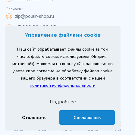
Запчасти:
zip@polair-shop.ru
+7 800 301 33 65
Управление файлами cookie
Цены указаны для центрального региона.
Наш сайт обрабатывает файлы cookie (в том
Вся информация на сайте о товарах носит
справочный характер и не является публичной
числе, файлы cookie, используемые «Яндекс-
офертой в соответствии с пунктом 2 статьи 437 ГК РФ.
метрикой»). Нажимая на кнопку «Соглашаюсь», вы
Для получения подробной информации о наличии и
стоимости указанных товаров и (или) услуг,
даете свое согласие на обработку файлов cookie
пожалуйста, обращайтесь к менеджеру сайта по
телефону
вашего браузера в соответствии с нашей
При использовании материалов сайта ссылка
политикой конфиденциальности
обязательна.
Политика конфиденциальности
Подробнее
ыгодный
Любое
Продвижение сайта
Оставь заявку
изинг
оборудование
2026 г. © ООО «РТ- ГРУПП»
Отклонить
Соглашаюсь
Главная
Каталог
Меню
Корзина
Вход