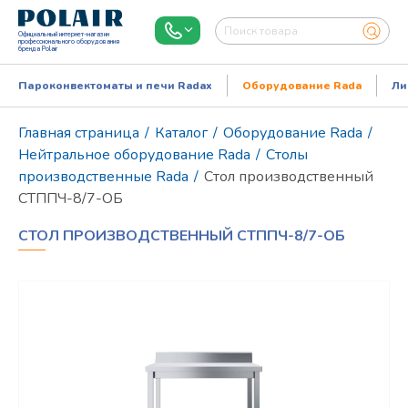
Официальный интернет-магазин
профессионального оборудования
бренда Polair
Пароконвектоматы и печи Radax
Оборудование Rada
Ли
Главная страница
/
Каталог
/
Оборудование Rada
/
Нейтральное оборудование Rada
/
Столы
производственные Rada
/
Стол производственный
СТППЧ-8/7-ОБ
СТОЛ ПРОИЗВОДСТВЕННЫЙ СТППЧ-8/7-ОБ
Режим работы:
Пн..Пт: 9.00-18.00