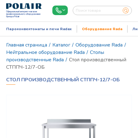
Официальный интернет-магазин
профессионального оборудования
бренда Polair
Пароконвектоматы и печи Radax
Оборудование Rada
Ли
Главная страница
/
Каталог
/
Оборудование Rada
/
Нейтральное оборудование Rada
/
Столы
производственные Rada
/
Стол производственный
СТППЧ-12/7-ОБ
СТОЛ ПРОИЗВОДСТВЕННЫЙ СТППЧ-12/7-ОБ
Режим работы:
Пн..Пт: 9.00-18.00