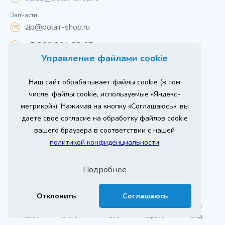
Запчасти:
zip@polair-shop.ru
+7 800 301 33 65
Управление файлами cookie
Цены указаны для центрального региона.
Наш сайт обрабатывает файлы cookie (в том
Вся информация на сайте о товарах носит
справочный характер и не является публичной
числе, файлы cookie, используемые «Яндекс-
офертой в соответствии с пунктом 2 статьи 437 ГК РФ.
метрикой»). Нажимая на кнопку «Соглашаюсь», вы
Для получения подробной информации о наличии и
стоимости указанных товаров и (или) услуг,
даете свое согласие на обработку файлов cookie
пожалуйста, обращайтесь к менеджеру сайта по
телефону
вашего браузера в соответствии с нашей
При использовании материалов сайта ссылка
политикой конфиденциальности
обязательна.
Политика конфиденциальности
Подробнее
ыгодный
юбое
Продвижение сайта
Оставь заявку
изинг
борудование
2026 г. © ООО «РТ- ГРУПП»
Отклонить
Соглашаюсь
Главная
Каталог
Меню
Корзина
Вход