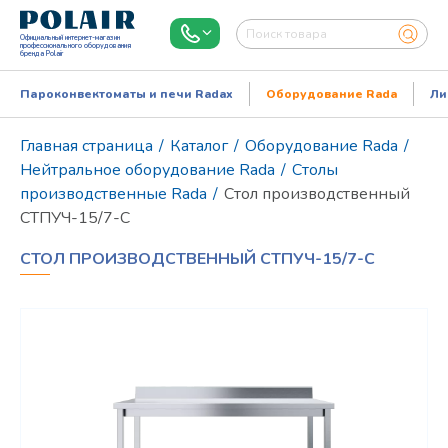
Официальный интернет-магазин
профессионального оборудования
бренда Polair
Пароконвектоматы и печи Radax
Оборудование Rada
Ли
Главная страница
/
Каталог
/
Оборудование Rada
/
Нейтральное оборудование Rada
/
Столы
производственные Rada
/
Стол производственный
СТПУЧ-15/7-С
СТОЛ ПРОИЗВОДСТВЕННЫЙ СТПУЧ-15/7-С
Режим работы:
Пн..Пт: 9.00-18.00