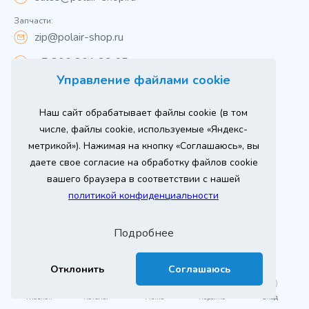
Запчасти:
zip@polair-shop.ru
+7 800 301 33 65
Управление файлами cookie
Цены указаны для центрального региона.
Наш сайт обрабатывает файлы cookie (в том
Вся информация на сайте о товарах носит
справочный характер и не является публичной
числе, файлы cookie, используемые «Яндекс-
офертой в соответствии с пунктом 2 статьи 437 ГК РФ.
метрикой»). Нажимая на кнопку «Соглашаюсь», вы
Для получения подробной информации о наличии и
стоимости указанных товаров и (или) услуг,
даете свое согласие на обработку файлов cookie
пожалуйста, обращайтесь к менеджеру сайта по
телефону
вашего браузера в соответствии с нашей
При использовании материалов сайта ссылка
политикой конфиденциальности
обязательна.
Политика конфиденциальности
Подробнее
ыгодный
Любое
Продвижение сайта
Оставь заявку
изинг
оборудование
2026 г. © ООО «РТ- ГРУПП»
Отклонить
Соглашаюсь
Главная
Каталог
Меню
Корзина
Вход