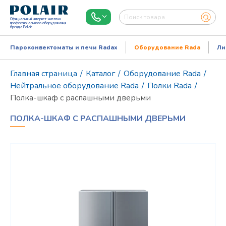
Официальный интернет-магазин
профессионального оборудования
бренда Polair
Пароконвектоматы и печи Radax
Оборудование Rada
Ли
Главная страница
/
Каталог
/
Оборудование Rada
/
Нейтральное оборудование Rada
/
Полки Rada
/
Полка-шкаф с распашными дверьми
ПОЛКА-ШКАФ С РАСПАШНЫМИ ДВЕРЬМИ
Режим работы:
Пн..Пт: 9.00-18.00