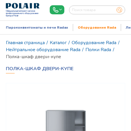
Официальный интернет-магазин
профессионального оборудования
бренда Polair
Пароконвектоматы и печи Radax
Оборудование Rada
Ли
Главная страница
/
Каталог
/
Оборудование Rada
/
Нейтральное оборудование Rada
/
Полки Rada
/
Полка-шкаф двери-купе
ПОЛКА-ШКАФ ДВЕРИ-КУПЕ
Режим работы:
Пн..Пт: 9.00-18.00