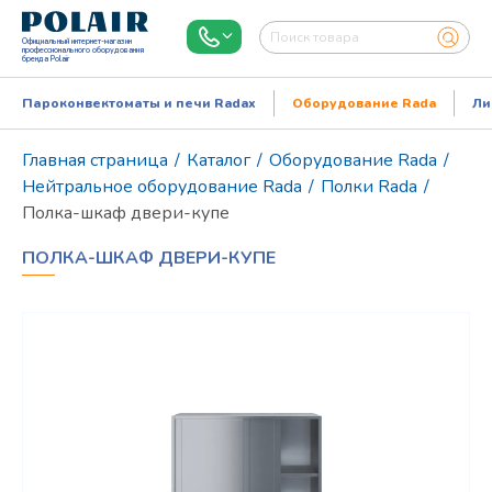
Официальный интернет-магазин
профессионального оборудования
бренда Polair
Пароконвектоматы и печи Radax
Оборудование Rada
Ли
Главная страница
/
Каталог
/
Оборудование Rada
/
Нейтральное оборудование Rada
/
Полки Rada
/
Полка-шкаф двери-купе
ПОЛКА-ШКАФ ДВЕРИ-КУПЕ
Режим работы:
Пн..Пт: 9.00-18.00