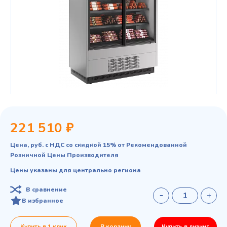
221 510 ₽
Цена, руб. с НДС со скидкой 15% от Рекомендованной
Розничной Цены Производителя
Цены указаны для центрально региона
В сравнение
В избранное
Купить в 1 клик
В корзину
Купить в лизинг