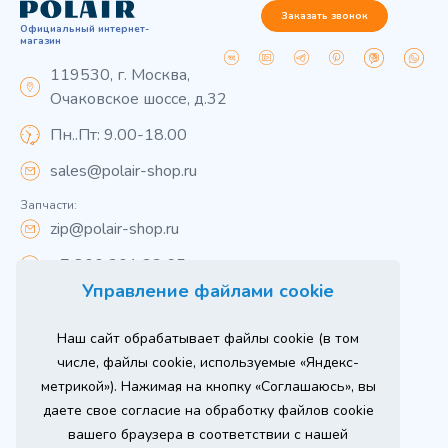
Заказать звонок
Официальный интернет-
магазин
119530, г. Москва,
Очаковское шоссе, д.32
Пн..Пт: 9.00-18.00
sales@polair-shop.ru
Запчасти:
zip@polair-shop.ru
+7 800 301 33 65
Управление файлами cookie
Цены указаны для центрального региона.
Наш сайт обрабатывает файлы cookie (в том
Вся информация на сайте о товарах носит
справочный характер и не является публичной
числе, файлы cookie, используемые «Яндекс-
офертой в соответствии с пунктом 2 статьи 437 ГК РФ.
метрикой»). Нажимая на кнопку «Соглашаюсь», вы
Для получения подробной информации о наличии и
стоимости указанных товаров и (или) услуг,
даете свое согласие на обработку файлов cookie
пожалуйста, обращайтесь к менеджеру сайта по
телефону
вашего браузера в соответствии с нашей
При использовании материалов сайта ссылка