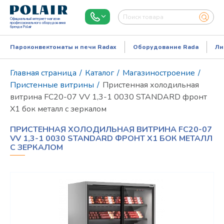
Официальный интернет-магазин
профессионального оборудования
бренда Polair
Пароконвектоматы и печи Radax
Оборудование Rada
Ли
Главная страница
/
Каталог
/
Магазиностроение
/
Пристенные витрины
/
Пристенная холодильная
витрина FC20-07 VV 1,3-1 0030 STANDARD фронт
X1 бок металл с зеркалом
ПРИСТЕННАЯ ХОЛОДИЛЬНАЯ ВИТРИНА FC20-07
VV 1,3-1 0030 STANDARD ФРОНТ X1 БОК МЕТАЛЛ
С ЗЕРКАЛОМ
Режим работы:
Пн..Пт: 9.00-18.00