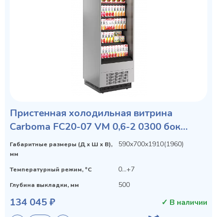
Пристенная холодильная витрина
Carboma FC20-07 VM 0,6-2 0300 бок
металл
590х700х1910(1960)
Габаритные размеры (Д х Ш х В),
мм
0...+7
Температурный режим, °C
500
Глубина выкладки, мм
134 045 ₽
✓ В наличии