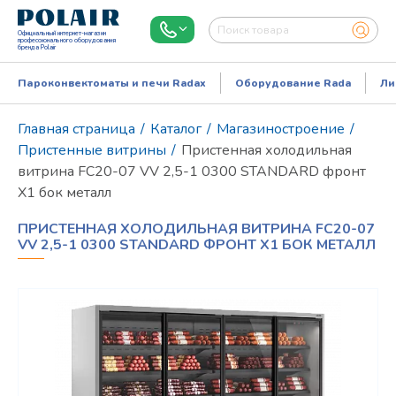
Официальный интернет-магазин
профессионального оборудования
бренда Polair
Пароконвектоматы и печи Radax
Оборудование Rada
Ли
Главная страница
/
Каталог
/
Магазиностроение
/
Пристенные витрины
/
Пристенная холодильная
витрина FC20-07 VV 2,5-1 0300 STANDARD фронт
X1 бок металл
ПРИСТЕННАЯ ХОЛОДИЛЬНАЯ ВИТРИНА FC20-07
VV 2,5-1 0300 STANDARD ФРОНТ X1 БОК МЕТАЛЛ
Режим работы:
Пн..Пт: 9.00-18.00