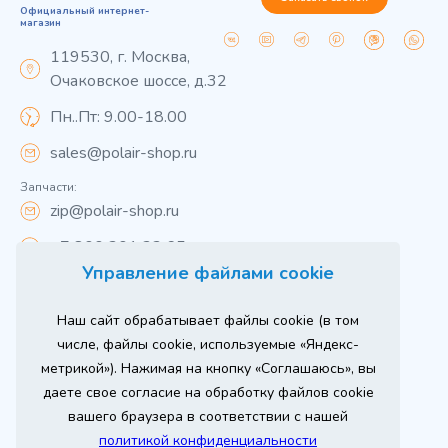
Официальный интернет-
магазин
119530, г. Москва,
Очаковское шоссе, д.32
Пн..Пт: 9.00-18.00
sales@polair-shop.ru
Запчасти:
zip@polair-shop.ru
+7 800 301 33 65
Управление файлами cookie
Цены указаны для центрального региона.
Наш сайт обрабатывает файлы cookie (в том
Вся информация на сайте о товарах носит
справочный характер и не является публичной
числе, файлы cookie, используемые «Яндекс-
офертой в соответствии с пунктом 2 статьи 437 ГК РФ.
метрикой»). Нажимая на кнопку «Соглашаюсь», вы
Для получения подробной информации о наличии и
стоимости указанных товаров и (или) услуг,
даете свое согласие на обработку файлов cookie
пожалуйста, обращайтесь к менеджеру сайта по
телефону
вашего браузера в соответствии с нашей
При использовании материалов сайта ссылка
политикой конфиденциальности
обязательна.