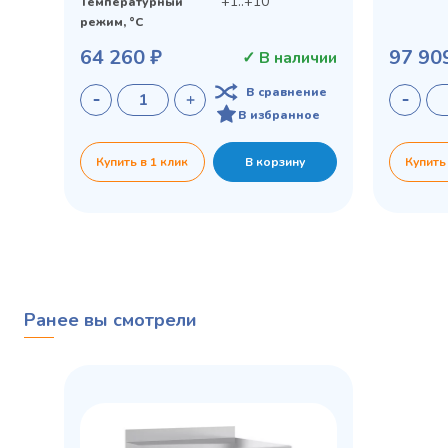
+1..+10
Температурный
режим, °C
64 260 ₽
97 90
✓ В наличии
В сравнение
В избранное
Купить в 1 клик
В корзину
Купить
Ранее вы смотрели