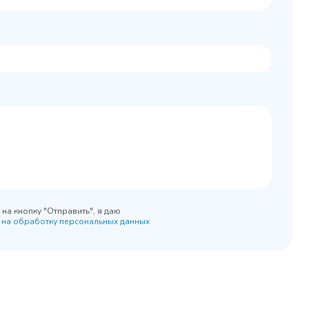
 шкаф
КР-5/5
0x890
на кнопку "Отправить", я даю
 на обработку персональных данных
45 900 ₽
 наличии
✓ В наличии
равнение
В сравнение
бранное
В избранное
рзину
Купить в 1 клик
В корзину