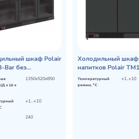
ильный шкаф Polair
Холодильный шкаф
-Bar без
напитков Polair TM
шницы для
Bar без столешниц
1350x520x850
+1..+10
ные
Температурный
ков
(Д х Ш х
режим, °C
+1…+10
турный
C
240