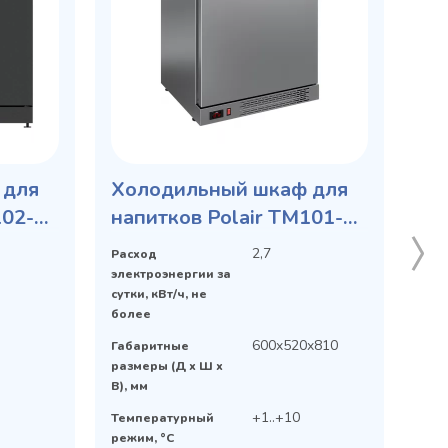
 для
Холодильный шкаф для
102-
напитков Polair TM101-
ы
Grande без столешницы,
2,7
Расход
гл. дверь
электроэнергии за
сутки, кВт/ч, не
более
600x520x810
Габаритные
размеры (Д х Ш х
В), мм
+1..+10
Температурный
режим, °C