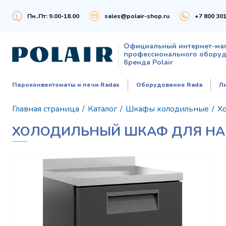
Пн..Пт: 9.00-18.00
sales@polair-shop.ru
+7 800 301
Официальный интернет-ма
профессионального обору
бренда Polair
Пароконвектоматы и печи Radax
Оборудование Rada
Л
Главная страница
/
Каталог
/
Шкафы холодильные
/
Х
ХОЛОДИЛЬНЫЙ ШКАФ ДЛЯ НАПИ