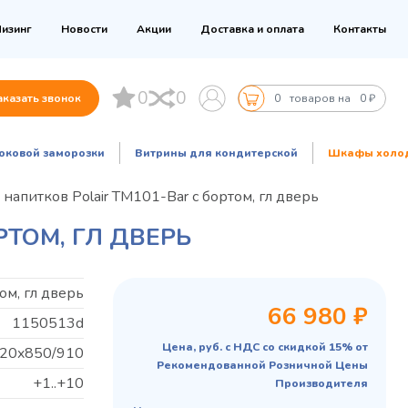
изинг
Новости
Акции
Доставка и оплата
Контакты
0
0
аказать звонок
0
товаров на
0 ₽
оковой заморозки
Витрины для кондитерской
Шкафы холо
апитков Polair TM101-Bar с бортом, гл дверь
ТОМ, ГЛ ДВЕРЬ
ом, гл дверь
66 980 ₽
1150513d
Цена, руб. с НДС со скидкой 15% от
20x850/910
Рекомендованной Розничной Цены
+1..+10
Производителя