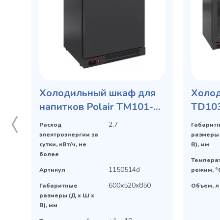
Холодильный шкаф для
Холод
напитков Polair TM101-
TD103
Bar б/борта, гл дверь
столе
2,7
Расход
Габарит
напит
электроэнергии за
размеры 
сутки, кВт/ч, не
В), мм
более
Темпера
1150514d
Артикул
режим, °
600x520x850
Габаритные
Объем, л
размеры (Д х Ш х
В), мм