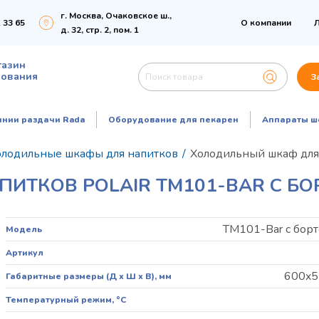
г. Москва, Очаковское ш.,
 33 65
О компании
Л
д. 32, стр. 2, пом. 1
газин
дования
З
инии раздачи Rada
Оборудование для пекарен
Аппараты ш
олодильные шкафы для напитков
/
Холодильный шкаф для н
ТКОВ POLAIR TM101-BAR С БОР
TM101-Bar с борт
Модель
Артикул
600x5
Габаритные размеры (Д х Ш х В), мм
Температурный режим, °C