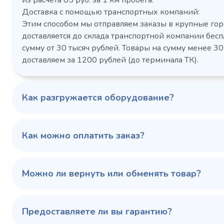
из расчета 85 руб. за 1 км пробега.
CM105-G из нержавеющей
TM2-G
Доставка с помощью транспортных компаний:
стали
средн
Этим способом мы отправляем заказы в крупные гор
3,5
Расход
Артикул
доставляется до склада транспортной компании бесп
электроэнергии за
Габаритн
сутки, кВт/ч, не
сумму от 30 тысяч рублей. Товары на сумму менее 30
размеры (Д
более
доставляем за 1200 рублей (до терминала ТК).
мм
1103424d
Артикул
Серия сто
697x695x1960
Габаритные
Как разгружается оборудование?
размеры (Д х Ш х В),
мм
0…+6
Температурный
режим, °C
Как можно оплатить заказ?
Температ
режим, °C
100 343 ₽
102 79
✓ В наличии
Можно ли вернуть или обменять товар?
В сравнение
В избранное
Предоставляете ли вы гарантию?
Купить в 1 клик
В корзину
Купить 