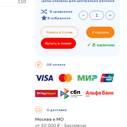
110
Цены указаны для центрально региона
В сравнение
В избранное
Купить в 1 клик
В корзину
Купить в лизинг
В наличии
Об оплате
О доставке
Москва и МО
от 30 000 ₽ - Бесплатно