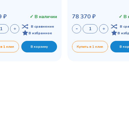
9 ₽
78 370 ₽
✓ В наличии
✓ В 
В сравнение
В ср
В избранное
В изб
 в 1 клик
В корзину
Купить в 1 клик
В ко