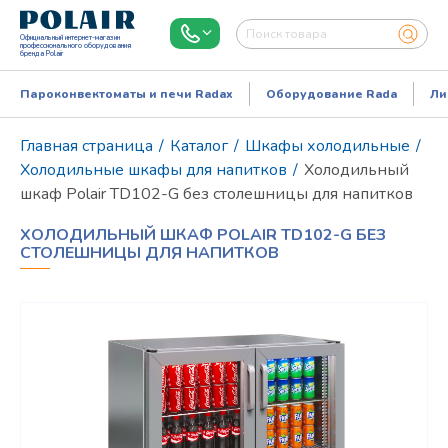
Официальный интернет-магазин
профессионального оборудования
бренда Polair
Пароконвектоматы и печи Radax
Оборудование Rada
Ли
Главная страница
/
Каталог
/
Шкафы холодильные
/
Холодильные шкафы для напитков
/
Холодильный
шкаф Polair TD102-G без столешницы для напитков
ХОЛОДИЛЬНЫЙ ШКАФ POLAIR TD102-G БЕЗ
СТОЛЕШНИЦЫ ДЛЯ НАПИТКОВ
Режим работы:
Пн..Пт: 9.00-18.00