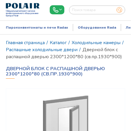
Официальный интернет-магазин
профессионального оборудования
бренда Polair
Пароконвектоматы и печи Radax
Оборудование Rada
Ли
Главная страница
/
Каталог
/
Холодильные камеры
/
Распашные холодильные двери
/
Дверной блок с
распашной дверью 2300*1200*80 (св.пр.1930*900)
ДВЕРНОЙ БЛОК С РАСПАШНОЙ ДВЕРЬЮ
2300*1200*80 (СВ.ПР.1930*900)
Режим работы:
Пн..Пт: 9.00-18.00