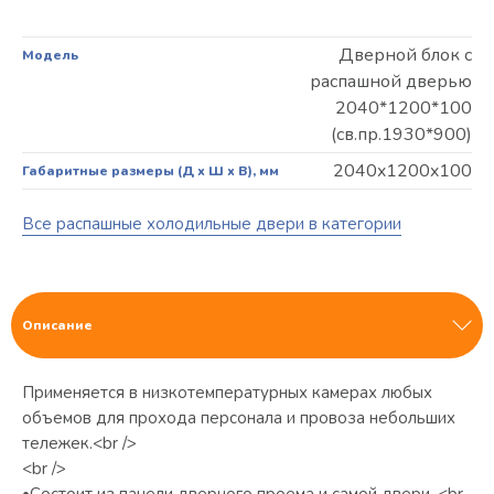
Дверной блок с
Модель
распашной дверью
2040*1200*100
(св.пр.1930*900)
2040x1200x100
Габаритные размеры (Д х Ш х В), мм
Все распашные холодильные двери в категории
Описание
Применяется в низкотемпературных камерах любых
объемов для прохода персонала и провоза небольших
тележек.<br />
<br />
•Состоит из панели дверного проема и самой двери. <br