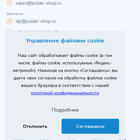
sales@polair-shop.ru
Запчасти:
zip@polair-shop.ru
+7 800 301 33 65
Управление файлами cookie
Цены указаны для центрального региона.
Наш сайт обрабатывает файлы cookie (в том
Вся информация на сайте о товарах носит
справочный характер и не является публичной
числе, файлы cookie, используемые «Яндекс-
офертой в соответствии с пунктом 2 статьи 437 ГК РФ.
метрикой»). Нажимая на кнопку «Соглашаюсь», вы
Для получения подробной информации о наличии и
стоимости указанных товаров и (или) услуг,
даете свое согласие на обработку файлов cookie
пожалуйста, обращайтесь к менеджеру сайта по
телефону
вашего браузера в соответствии с нашей
При использовании материалов сайта ссылка
политикой конфиденциальности
обязательна.
Политика конфиденциальности
Подробнее
ыгодный
Любое
Продвижение сайта
Оставь заявку
изинг
оборудование
2026 г. © ООО «РТ- ГРУПП»
Отклонить
Соглашаюсь
Главная
Каталог
Меню
Корзина
Вход