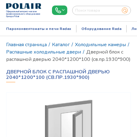
Официальный интернет-магазин
профессионального оборудования
бренда Polair
Пароконвектоматы и печи Radax
Оборудование Rada
Ли
Главная страница
/
Каталог
/
Холодильные камеры
/
Распашные холодильные двери
/
Дверной блок с
распашной дверью 2040*1200*100 (св.пр.1930*900)
ДВЕРНОЙ БЛОК С РАСПАШНОЙ ДВЕРЬЮ
2040*1200*100 (СВ.ПР.1930*900)
Режим работы:
Пн..Пт: 9.00-18.00