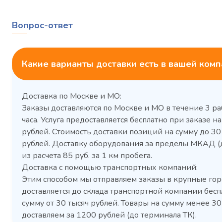
Вопрос-ответ
Какие варианты доставки есть в вашей ком
Доставка по Москве и МО:
Заказы доставляются по Москве и МО в течение 3 ра
часа. Услуга предоставляется бесплатно при заказе на
рублей. Стоимость доставки позиций на сумму до 3
рублей. Доставку оборудования за пределы МКАД (
Холодильный шкаф Polair
Холоди
из расчета 85 руб. за 1 км пробега.
CM105-G из нержавеющей
TM2-G
Доставка с помощью транспортных компаний:
стали
средн
Этим способом мы отправляем заказы в крупные гор
3,5
Расход
Артикул
доставляется до склада транспортной компании бесп
электроэнергии за
Габаритн
сутки, кВт/ч, не
сумму от 30 тысяч рублей. Товары на сумму менее 30
размеры (Д
более
доставляем за 1200 рублей (до терминала ТК).
мм