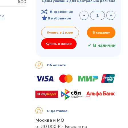
600
Цены указаны для центрально региона
В сравнение
ии
В избранное
Купить в 1 клик
В корзину
Купить в лизинг
В наличии
Об оплате
О доставке
Москва и МО
от 30 000 ₽ - Бесплатно