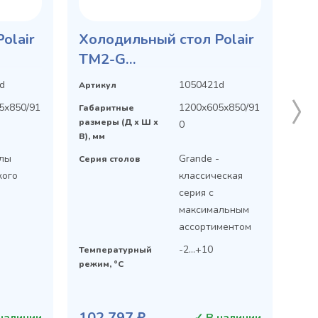
olair
Холодильный стол Polair
TM2-G
ый
среднетемпературный
d
1050421d
Артикул
5x850/91
1200x605x850/91
Габаритные
размеры (Д х Ш х
0
В), мм
олы
Grande -
Серия столов
кого
классическая
серия с
максимальным
ассортиментом
-2...+10
Температурный
режим, °C
102 797 ₽