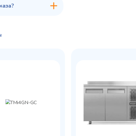
каза?
ы