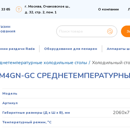
г. Москва, Очаковское ш.,
 33 65
О компании
Л
д. 32, стр. 2, пом. 1
газин
дования
З
инии раздачи Rada
Оборудование для пекарен
Аппараты ш
днетемпературные холодильные столы
/
Холодильный сто
TM4GN-GC СРЕДНЕТЕМПЕРАТУРН
Модель
Артикул
2060x7
Габаритные размеры (Д х Ш х В), мм
Температурный режим, °C