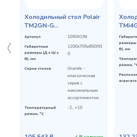
Холодильный стол Polair
Холод
TM2GN-G
TMi4
среднетемпературный
средн
1050419d
Артикул
Габарит
размеры 
1200x705x850/91
Габаритные
В), мм
размеры (Д х Ш х
0
В), мм
Темпера
режим, °
Grande -
Серия столов
Располо
классическая
агрегато
серия с
максимальным
ассортиментом
-2...+10
Температурный
режим, °C
105 543 ₽
132 2