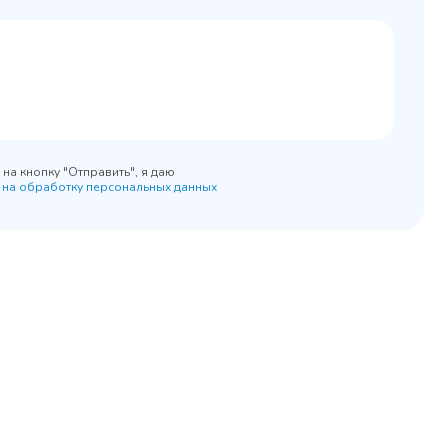
0x890
на кнопку "Отправить", я даю
 на обработку персональных данных
45 900 ₽
 наличии
✓ В наличии
равнение
В сравнение
бранное
В избранное
рзину
Купить в 1 клик
В корзину