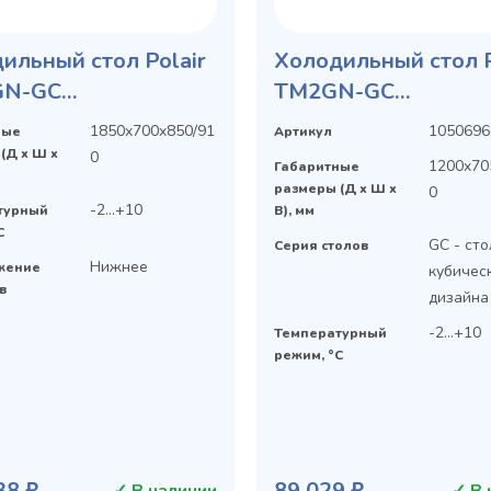
ильный стол Polair
Холодильный стол P
GN-GC
TM2GN-GС
етемпературный
среднетемпературн
1850x700x850/91
1050696
ные
Артикул
(Д х Ш х
0
1200x70
Габаритные
размеры (Д х Ш х
0
-2...+10
турный
В), мм
C
GC - ст
Серия столов
Нижнее
жение
кубичес
в
дизайна
-2...+10
Температурный
режим, °C
38 ₽
89 029 ₽