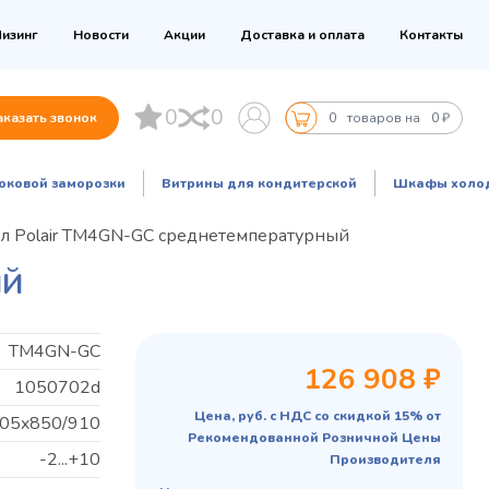
изинг
Новости
Акции
Доставка и оплата
Контакты
0
0
аказать звонок
0
товаров на
0 ₽
оковой заморозки
Витрины для кондитерской
Шкафы холо
л Polair TM4GN-GC среднетемпературный
ЫЙ
TM4GN-GC
126 908 ₽
1050702d
Цена, руб. с НДС со скидкой 15% от
05x850/910
Рекомендованной Розничной Цены
-2...+10
Производителя