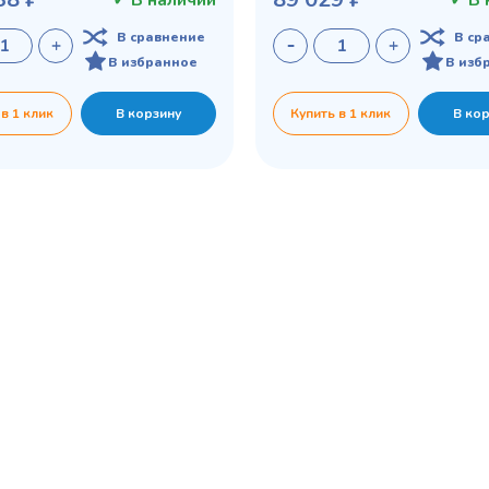
✓ В наличии
✓ В 
В сравнение
В ср
В избранное
В изб
 в 1 клик
В корзину
Купить в 1 клик
В ко