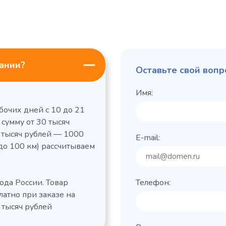
пании?
Оставьте свой вопр
Имя:
бочих дней с 10 до 21
 сумму от 30 тысяч
0 тысяч рублей — 1000
E-mail:
до 100 км) рассчитываем
льный стол Polair
Холодильный
фармацевтический
етемпературный
Polair ШХФ-0,2
ода России. Товар
Телефон:
1050421d
2,8
Расход
латно при заказе на
электроэнергии за
1200x605x850/91
ые
сутки, кВт/ч, не
 тысяч рублей
 х Ш х В),
0
более