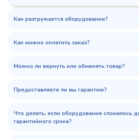
1103424d
Артикул
Серия сто
697x695x1960
Габаритные
Как разгружается оборудование?
размеры (Д х Ш х В),
мм
0…+6
Температурный
режим, °C
Как можно оплатить заказ?
Температ
режим, °C
100 343 ₽
102 79
✓ В наличии
Можно ли вернуть или обменять товар?
В сравнение
В избранное
Предоставляете ли вы гарантию?
Купить в 1 клик
В корзину
Купить 
Что делать, если оборудование сломалось д
гарантийного срока?