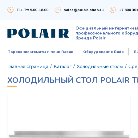
Пн..Пт: 9.00-18.00
sales@polair-shop.ru
+7 800 301
Официальный интернет-ма
профессионального обору
бренда Polair
Пароконвектоматы и печи Radax
Оборудование Rada
Л
Главная страница
/
Каталог
/
Холодильные столы
/
Сре
ХОЛОДИЛЬНЫЙ СТОЛ POLAIR 