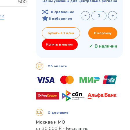
500
Цены указаны для центрально региона
В сравнение
ии
В избранное
Купить в 1 клик
В корзину
Купить в лизинг
В наличии
Об оплате
О доставке
Москва и МО
от 30 000 ₽ - Бесплатно