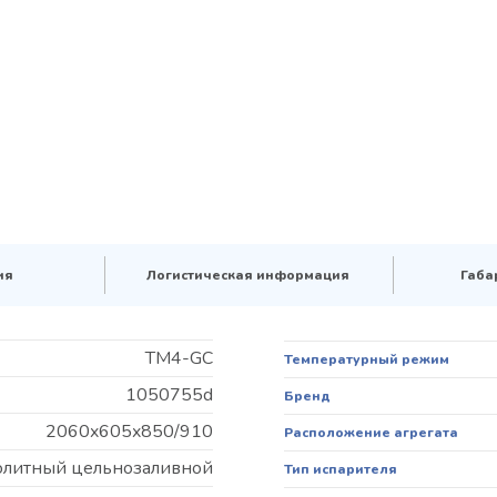
ия
Логистическая информация
Габа
TM4-GC
Температурный режим
1050755d
Бренд
2060x605x850/910
Расположение агрегата
олитный цельнозаливной
Тип испарителя