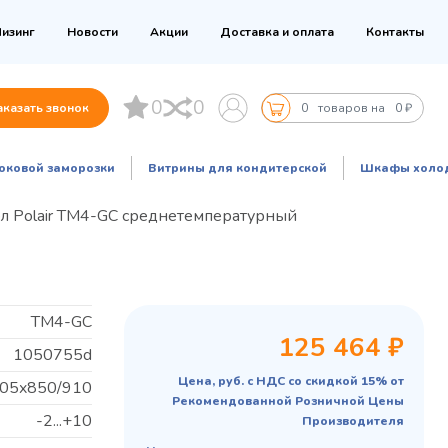
изинг
Новости
Акции
Доставка и оплата
Контакты
0
0
аказать звонок
0
товаров на
0 ₽
оковой заморозки
Витрины для кондитерской
Шкафы холо
л Polair TM4-GC среднетемпературный
TM4-GC
125 464 ₽
1050755d
Цена, руб. с НДС со скидкой 15% от
05x850/910
Рекомендованной Розничной Цены
-2...+10
Производителя