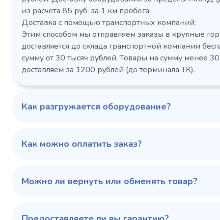
Холодильный шкаф Polair
Холоди
из расчета 85 руб. за 1 км пробега.
CM105-G из нержавеющей
TM2-G
Доставка с помощью транспортных компаний:
стали
средн
Этим способом мы отправляем заказы в крупные гор
3,5
Расход
Артикул
доставляется до склада транспортной компании бесп
электроэнергии за
Габаритн
сутки, кВт/ч, не
сумму от 30 тысяч рублей. Товары на сумму менее 30
размеры (Д
более
доставляем за 1200 рублей (до терминала ТК).
мм
1103424d
Артикул
Серия сто
697x695x1960
Габаритные
Как разгружается оборудование?
размеры (Д х Ш х В),
мм
0…+6
Температурный
режим, °C
Как можно оплатить заказ?
Температ
режим, °C
100 343 ₽
102 79
✓ В наличии
Можно ли вернуть или обменять товар?
В сравнение
В избранное
Предоставляете ли вы гарантию?