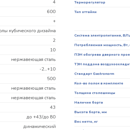
4
Терморегулятор
600
Тип оттайки
+
толы кубического дизайна
Система электропитания, В/Г
2
Потребляемая мощность, Вт,
10
ПЭН обогрева дверного про
нержавеющая сталь
ТЭН поддона воздухоохлади
-2...+10
Стандарт Gastronorm
500
Кол-во полок в комплекте
нержавеющая сталь
Толщина столешницы
нержавеющая сталь
Наличие борта
43
Высота борта, мм
до +43/до 80
Вес нетто, кг
динамический