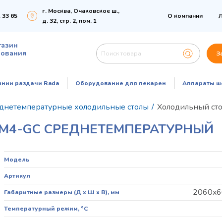
г. Москва, Очаковское ш.,
 33 65
О компании
Л
д. 32, стр. 2, пом. 1
газин
дования
З
инии раздачи Rada
Оборудование для пекарен
Аппараты ш
днетемпературные холодильные столы
/
Холодильный сто
TM4-GC СРЕДНЕТЕМПЕРАТУРНЫЙ
Модель
Артикул
2060x6
Габаритные размеры (Д х Ш х В), мм
Температурный режим, °C