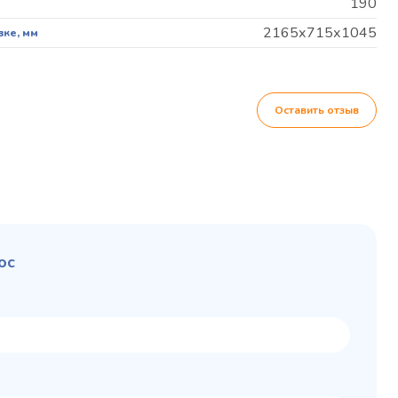
190
2165х715х1045
вке, мм
Оставить отзыв
ос