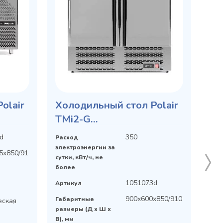
olair
Холодильный стол Polair
TMi2-G
ый
среднетемпературный
d
350
Расход
электроэнергии за
5x850/91
сутки, кВт/ч, не
более
1051073d
Артикул
-
900x600x850/910
Габаритные
еская
размеры (Д х Ш х
В), мм