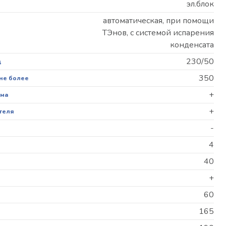
эл.блок
автоматическая, при помощи
ТЭнов, с системой испарения
конденсата
230/50
ц
350
 не более
+
ема
+
теля
-
4
40
+
60
165