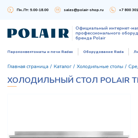
Пн..Пт: 9.00-18.00
sales@polair-shop.ru
+7 800 301
Официальный интернет-ма
профессионального обору
бренда Polair
Пароконвектоматы и печи Radax
Оборудование Rada
Л
Главная страница
/
Каталог
/
Холодильные столы
/
Сре
ХОЛОДИЛЬНЫЙ СТОЛ POLAIR 