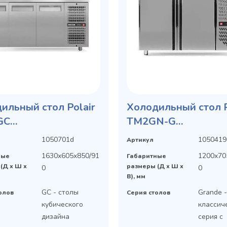
ильный стол Polair
Холодильный стол P
GС
TM2GN-G
етемпературный
среднетемпературн
1050701d
1050419
Артикул
1630x605x850/91
1200x70
ные
Габаритные
(Д х Ш х
размеры (Д х Ш х
0
0
В), мм
GC - столы
Grande 
олов
Серия столов
кубического
классич
дизайна
серия с