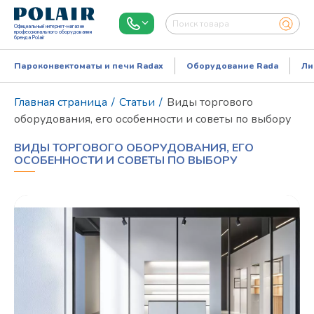
Официальный интернет-магазин
профессионального оборудования
бренда Polair
Пароконвектоматы и печи Radax
Оборудование Rada
Ли
Главная страница
/
Статьи
/
Виды торгового
оборудования, его особенности и советы по выбору
ВИДЫ ТОРГОВОГО ОБОРУДОВАНИЯ, ЕГО
ОСОБЕННОСТИ И СОВЕТЫ ПО ВЫБОРУ
Режим работы:
Пн..Пт: 9.00-18.00