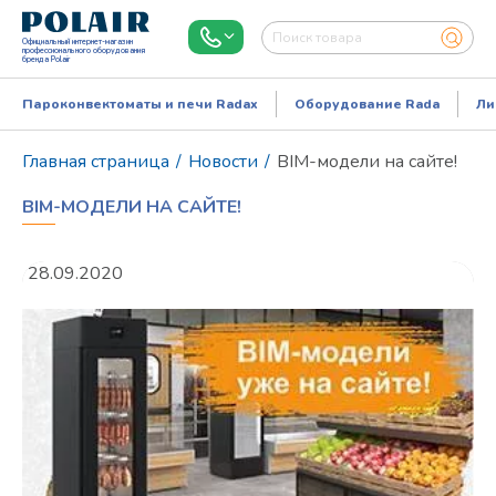
Официальный интернет-магазин
профессионального оборудования
бренда Polair
Пароконвектоматы и печи Radax
Оборудование Rada
Ли
Главная страница
/
Новости
/
BIM-модели на сайте!
BIM-МОДЕЛИ НА САЙТЕ!
28.09.2020
Режим работы:
Пн..Пт: 9.00-18.00