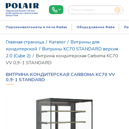
Официальный интернет-магазин
профессионального оборудования
бренда Polair
Пароконвектоматы и печи Radax
Оборудование Rada
Ли
Главная страница
/
Каталог
/
Витрины для
кондитерской
/
Витрины KC70 STANDARD версия
2.0 (Cube 2)
/
Витрина кондитерская Carboma KC70
VV 0,9-1 STANDARD
ВИТРИНА КОНДИТЕРСКАЯ CARBOMA KC70 VV
0,9-1 STANDARD
Режим работы:
Пн..Пт: 9.00-18.00