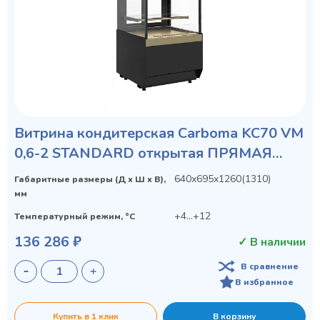
Витрина кондитерская Carboma KC70 VM
0,6-2 STANDARD открытая ПРЯМАЯ
БОКОВИНА
640х695х1260(1310)
Габаритные размеры (Д х Ш х В),
мм
+4...+12
Температурный режим, °C
136 286 ₽
✓ В наличии
В сравнение
В избранное
Купить в 1 клик
В корзину