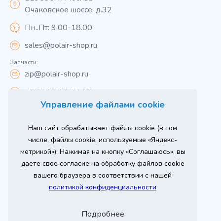
Очаковское шоссе, д.32
Пн..Пт: 9.00-18.00
sales@polair-shop.ru
Запчасти:
zip@polair-shop.ru
+7 800 301 33 65
Управление файлами cookie
Цены указаны для центрального региона.
Наш сайт обрабатывает файлы cookie (в том
Вся информация на сайте о товарах носит
справочный характер и не является публичной
числе, файлы cookie, используемые «Яндекс-
офертой в соответствии с пунктом 2 статьи 437 ГК РФ.
метрикой»). Нажимая на кнопку «Соглашаюсь», вы
Для получения подробной информации о наличии и
стоимости указанных товаров и (или) услуг,
даете свое согласие на обработку файлов cookie
пожалуйста, обращайтесь к менеджеру сайта по
телефону
вашего браузера в соответствии с нашей
При использовании материалов сайта ссылка
политикой конфиденциальности
обязательна.
Политика конфиденциальности
Подробнее
ыгодный
юбое
Продвижение сайта
Оставь заявку