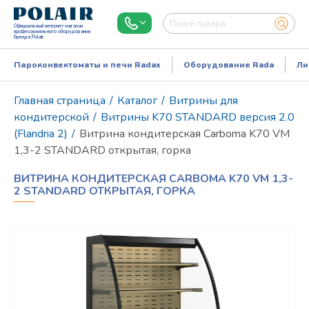
Официальный интернет-магазин
профессионального оборудования
бренда Polair
Пароконвектоматы и печи Radax
Оборудование Rada
Ли
Главная страница
/
Каталог
/
Витрины для
кондитерской
/
Витрины K70 STANDARD версия 2.0
(Flandria 2)
/
Витрина кондитерская Carboma K70 VM
1,3-2 STANDARD открытая, горка
ВИТРИНА КОНДИТЕРСКАЯ CARBOMA K70 VM 1,3-
2 STANDARD ОТКРЫТАЯ, ГОРКА
Режим работы:
Пн..Пт: 9.00-18.00