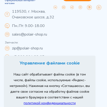
Официальный интернет-
магазин
119530, г. Москва,
Очаковское шоссе, д.32
Пн..Пт: 9.00-18.00
sales@polair-shop.ru
Запчасти:
zip@polair-shop.ru
+7 800 301 33 65
Управление файлами cookie
Цены указаны для центрального региона.
Наш сайт обрабатывает файлы cookie (в том
Вся информация на сайте о товарах носит
справочный характер и не является публичной
числе, файлы cookie, используемые «Яндекс-
офертой в соответствии с пунктом 2 статьи 437 ГК РФ.
метрикой»). Нажимая на кнопку «Соглашаюсь», вы
Для получения подробной информации о наличии и
стоимости указанных товаров и (или) услуг,
даете свое согласие на обработку файлов cookie
пожалуйста, обращайтесь к менеджеру сайта по
телефону
вашего браузера в соответствии с нашей
При использовании материалов сайта ссылка
политикой конфиденциальности
обязательна.