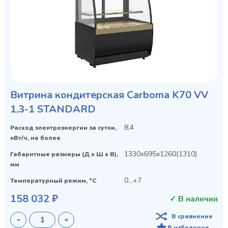
Витрина кондитерская Carboma K70 VV
1,3-1 STANDARD
8,4
Расход электроэнергии за сутки,
кВт/ч, не более
1330х695х1260(1310)
Габаритные размеры (Д х Ш х В),
мм
0...+7
Температурный режим, °C
158 032 ₽
✓ В наличии
В сравнение
В избранное