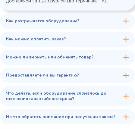
доставляем за 1200 рублей (до терминала ТК).
Как разгружается оборудование?
45 900 ₽
✓ В наличии
В сравнение
Как можно оплатить заказ?
В избранное
Купить в 1 клик
В корзину
Можно ли вернуть или обменять товар?
Предоставляете ли вы гарантию?
Что делать, если оборудование сломалось до
истечения гарантийного срока?
На что обратить внимание при получении заказа?