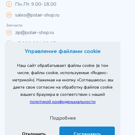
Пн..Пт: 9.00-18.00
sales@polair-shop.ru
Запчасти:
zip@polair-shop.ru
+7 800 301 33 65
Управление файлами cookie
Цены указаны для центрального региона.
Наш сайт обрабатывает файлы cookie (в том
Вся информация на сайте о товарах носит
справочный характер и не является публичной
числе, файлы cookie, используемые «Яндекс-
офертой в соответствии с пунктом 2 статьи 437 ГК РФ.
метрикой»). Нажимая на кнопку «Соглашаюсь», вы
Для получения подробной информации о наличии и
стоимости указанных товаров и (или) услуг,
даете свое согласие на обработку файлов cookie
пожалуйста, обращайтесь к менеджеру сайта по
телефону
вашего браузера в соответствии с нашей
При использовании материалов сайта ссылка
политикой конфиденциальности
обязательна.
Политика конфиденциальности
Подробнее
ыгодный
юбое
Продвижение сайта
Оставь заявку
изинг
борудование
2026 г. © ООО «РТ- ГРУПП»
Отклонить
Соглашаюсь