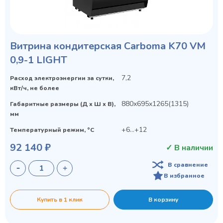
Витрина кондитерская Carboma K70 VM
0,9-1 LIGHT
7,2
Расход электроэнергии за сутки,
кВт/ч, не более
880х695х1265(1315)
Габаритные размеры (Д х Ш х В),
мм
+6...+12
Температурный режим, °C
92 140 ₽
✓ В наличии
В сравнение
В избранное
Купить в 1 клик
В корзину