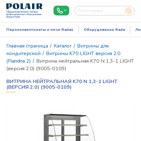
Официальный интернет-магазин
профессионального оборудования
бренда Polair
Пароконвектоматы и печи Radax
Оборудование Rada
Ли
Главная страница
/
Каталог
/
Витрины для
кондитерской
/
Витрины K70 LIGHT версия 2.0
(Flandria 2)
/
Витрина нейтральная K70 N 1,3-1 LIGHT
(версия 2.0) (9005-0109)
ВИТРИНА НЕЙТРАЛЬНАЯ K70 N 1,3-1 LIGHT
(ВЕРСИЯ 2.0) (9005-0109)
Режим работы:
Пн..Пт: 9.00-18.00