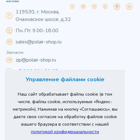
магазин
119530, г. Москва,
Очаковское шоссе, д.32
Пн..Пт: 9.00-18.00
sales@polair-shop.ru
Запчасти:
zip@polair-shop.ru
+7 800 301 33 65
Управление файлами cookie
Цены указаны для центрального региона.
Наш сайт обрабатывает файлы cookie (в том
Вся информация на сайте о товарах носит
справочный характер и не является публичной
числе, файлы cookie, используемые «Яндекс-
офертой в соответствии с пунктом 2 статьи 437 ГК РФ.
метрикой»). Нажимая на кнопку «Соглашаюсь», вы
Для получения подробной информации о наличии и
стоимости указанных товаров и (или) услуг,
даете свое согласие на обработку файлов cookie
пожалуйста, обращайтесь к менеджеру сайта по
телефону
вашего браузера в соответствии с нашей
При использовании материалов сайта ссылка
политикой конфиденциальности
обязательна.