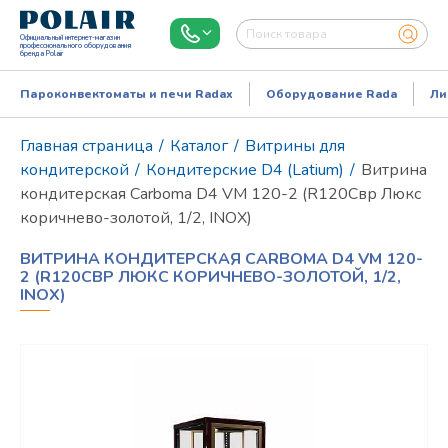
Официальный интернет-магазин
профессионального оборудования
бренда Polair
Пароконвектоматы и печи Radax
Оборудование Rada
Ли
Главная страница
/
Каталог
/
Витрины для
кондитерской
/
Кондитерские D4 (Latium)
/
Витрина
кондитерская Carboma D4 VM 120-2 (R120Cвр Люкс
коричнево-золотой, 1/2, INOX)
ВИТРИНА КОНДИТЕРСКАЯ CARBOMA D4 VM 120-
2 (R120CВР ЛЮКС КОРИЧНЕВО-ЗОЛОТОЙ, 1/2,
INOX)
Режим работы:
Пн..Пт: 9.00-18.00