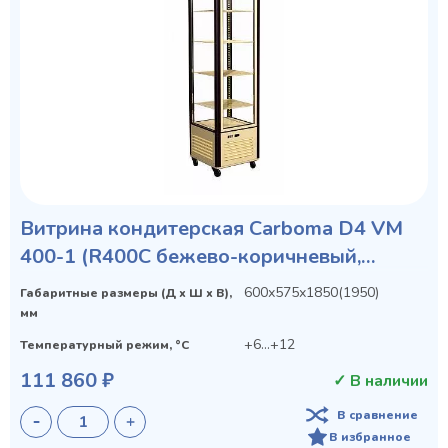
Витрина кондитерская Carboma D4 VM
400-1 (R400C бежево-коричневый,
стандартные цвета)
600х575х1850(1950)
Габаритные размеры (Д х Ш х В),
мм
+6...+12
Температурный режим, °C
111 860 ₽
✓ В наличии
В сравнение
В избранное