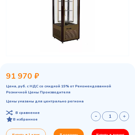
91 970 ₽
Цена, руб. с НДС со скидкой 15% от Рекомендованной
Розничной Цены Производителя
Цены указаны для центрально региона
В сравнение
В избранное
Купить в 1 клик
В корзину
Купить в лизинг