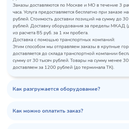
Заказы доставляются по Москве и МО в течение 3 ра
часа. Услуга предоставляется бесплатно при заказе на
рублей. Стоимость доставки позиций на сумму до 3
рублей. Доставку оборудования за пределы МКАД (
Холодильный шкаф Polair
Холоди
из расчета 85 руб. за 1 км пробега.
CM105-G из нержавеющей
TM2-G
Доставка с помощью транспортных компаний:
стали
средн
Этим способом мы отправляем заказы в крупные гор
3,5
Расход
Артикул
доставляется до склада транспортной компании бесп
электроэнергии за
Габаритн
сутки, кВт/ч, не
сумму от 30 тысяч рублей. Товары на сумму менее 30
размеры (Д
более
доставляем за 1200 рублей (до терминала ТК).
мм
1103424d
Артикул
Серия сто
697x695x1960
Габаритные
Как разгружается оборудование?
размеры (Д х Ш х В),
мм
0…+6
Температурный
режим, °C
Как можно оплатить заказ?
Температ
режим, °C