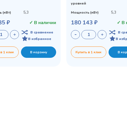
уровней
5,3
5,3
 (кВт)
Мощность (кВт)
85 ₽
180 143 ₽
✓ В наличии
✓ В 
В сравнение
В ср
В избранное
В изб
 в 1 клик
В корзину
Купить в 1 клик
В ко