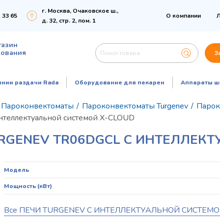
г. Москва, Очаковское ш.,
 33 65
О компании
Л
д. 32, стр. 2, пом. 1
газин
дования
З
инии раздачи Rada
Оборудование для пекарен
Аппараты ш
Пароконвектоматы
/
Пароконвектоматы Turgenev
/
Парок
интеллектуальной системой X-CLOUD
GENEV TR06DGCL С ИНТЕЛЛЕКТ
Модель
Мощность (кВт)
Все ПЕЧИ TURGENEV С ИНТЕЛЛЕКТУАЛЬНОЙ СИСТЕМО