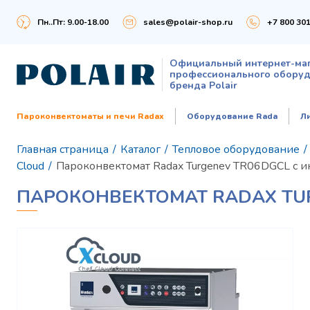
Пн..Пт: 9.00-18.00
sales@polair-shop.ru
+7 800 301
Официальный интернет-ма
профессионального обору
бренда Polair
Пароконвектоматы и печи Radax
Оборудование Rada
Л
Главная страница
/
Каталог
/
Тепловое оборудование
/
Cloud
/
Пароконвектомат Radax Turgenev TR06DGCL с 
ПАРОКОНВЕКТОМАТ RADAX TUR