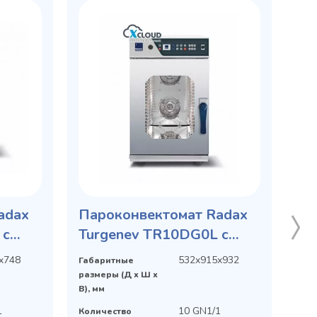
adax
Пароконвектомат Radax
 с
Turgenev TR10DG0L с
интеллектуальной
x748
532x915x932
Габаритные
системой X-CLOUD
размеры (Д х Ш х
В), мм
1
10 GN1/1
Количество