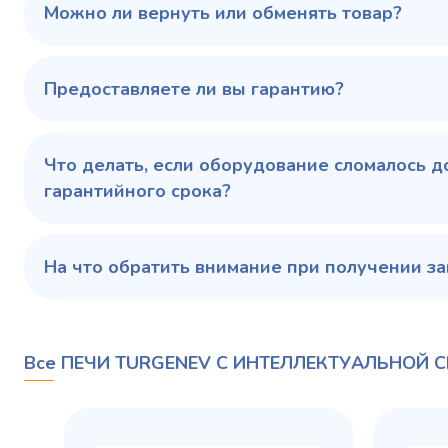
100 343 ₽
102 79
✓ В наличии
Можно ли вернуть или обменять товар?
В сравнение
В избранное
Предоставляете ли вы гарантию?
Купить в 1 клик
В корзину
Купить 
Что делать, если оборудование сломалось д
гарантийного срока?
На что обратить внимание при получении за
Все ПЕЧИ TURGENEV С ИНТЕЛЛЕКТУАЛЬНОЙ 