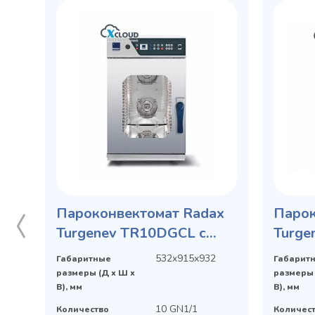
Пароконвектомат Radax
Парок
Turgenev TR10DGCL с
Turge
интеллектуальной
интел
532x915x932
Габаритные
Габарит
системой X-CLOUD
систе
размеры (Д х Ш х
размеры 
В), мм
В), мм
10 GN1/1
Количество
Количес