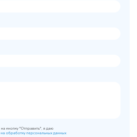
Колода разрубочная
 шкаф
КР-5/5
0x890
на кнопку "Отправить", я даю
 на обработку персональных данных