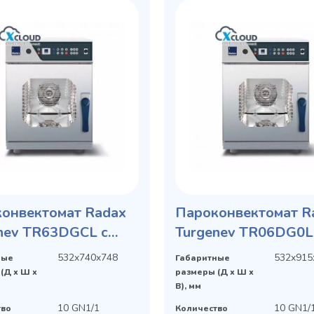
онвектомат Radax
Пароконвектомат R
nev TR63DGCL с
Turgenev TR06DG0L
лектуальной
интеллектуальной
532x740x748
532x915
ные
Габаритные
мой X-CLOUD
системой X-CLOUD
(Д х Ш х
размеры (Д х Ш х
В), мм
10 GN1/1
10 GN1/
тво
Количество