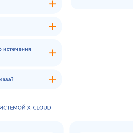
7 ₽
60 775 ₽
✓ В наличии
✓ В
В сравнение
В с
В избранное
В из
в 1 клик
В корзину
Купить в 1 клик
В ко
о истечения
каза?
СИСТЕМОЙ X-CLOUD