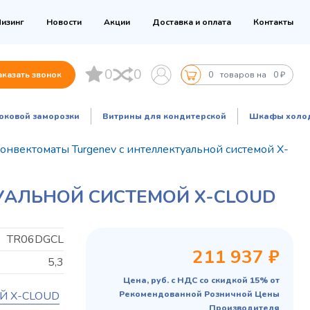
изинг
Новости
Акции
Доставка и оплата
Контакты
0
0
аказать звонок
0
товаров на
0 ₽
оковой заморозки
Витрины для кондитерской
Шкафы холо
онвектоматы Turgenev с интеллектуальной системой X-
УАЛЬНОЙ СИСТЕМОЙ X-CLOUD
TR06DGCL
211 937 ₽
5,3
Цена, руб. с НДС со скидкой 15% от
Й X-CLOUD
Рекомендованной Розничной Цены
Производителя