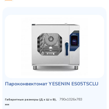
Пароконвектомат YESENIN ES05TSCLU
790x1026x783
Габаритные размеры (Д х Ш х В),
мм