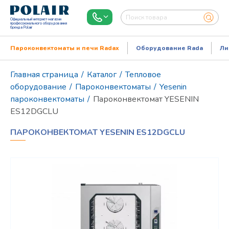
Официальный интернет-магазин
профессионального оборудования
бренда Polair
Пароконвектоматы и печи Radax
Оборудование Rada
Ли
Главная страница
/
Каталог
/
Тепловое
оборудование
/
Пароконвектоматы
/
Yesenin
пароконвектоматы
/
Пароконвектомат YESENIN
ES12DGCLU
ПАРОКОНВЕКТОМАТ YESENIN ES12DGCLU
Режим работы:
Пн..Пт: 9.00-18.00