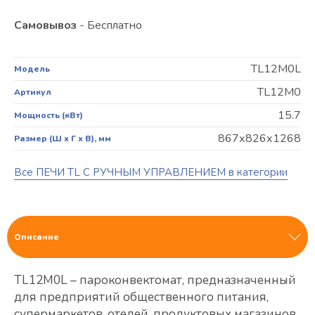
Самовывоз
- Бесплатно
TL12M0L
Модель
TL12M0
Артикул
15.7
Мощность (кВт)
867х826х1268
Размер (Ш х Г х В), мм
Все ПЕЧИ TL С РУЧНЫМ УПРАВЛЕНИЕМ в категории
Описание
TL12M0L – пароконвектомат, предназначенный
для предприятий общественного питания,
супермаркетов, отелей, продуктовых магазинов