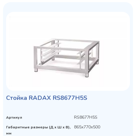
Колода разрубочная КР-5/5
Cтойка RADAX RS8677H5S
RS8677H5S
Артикул
865x770x500
Габаритные размеры (Д х Ш х В),
мм