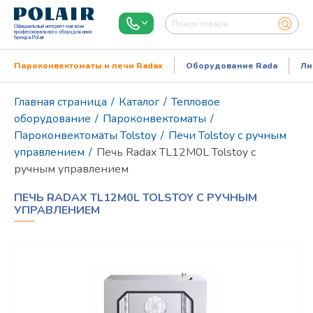
Официальный интернет-магазин
профессионального оборудования
бренда Polair
Пароконвектоматы и печи Radax
Оборудование Rada
Ли
Главная страница
/
Каталог
/
Тепловое
оборудование
/
Пароконвектоматы
/
Пароконвектоматы Tolstoy
/
Печи Tolstoy с ручным
управлением
/
Печь Radax TL12M0L Tolstoy с
ручным управлением
ПЕЧЬ RADAX TL12M0L TOLSTOY С РУЧНЫМ
УПРАВЛЕНИЕМ
Режим работы:
Пн..Пт: 9.00-18.00