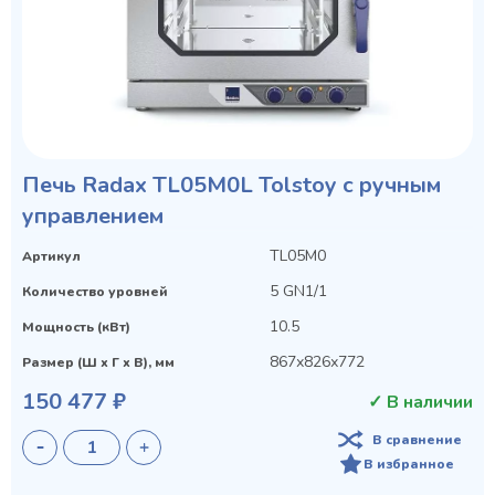
Печь Radax TL05M0L Tolstoy с ручным
управлением
TL05M0
Артикул
5 GN1/1
Количество уровней
10.5
Мощность (кВт)
867х826х772
Размер (Ш х Г х В), мм
150 477 ₽
✓ В наличии
В сравнение
В избранное