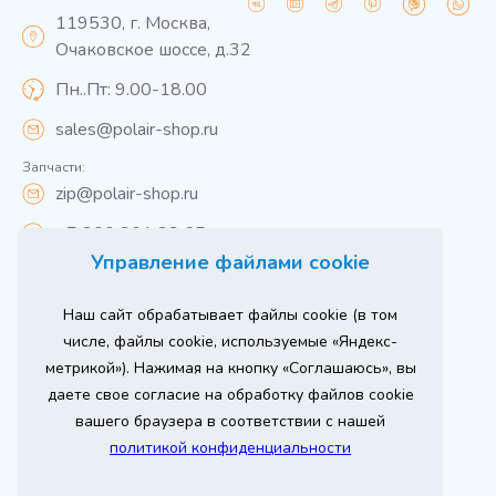
119530, г. Москва,
Очаковское шоссе, д.32
Пн..Пт: 9.00-18.00
sales@polair-shop.ru
Запчасти:
zip@polair-shop.ru
+7 800 301 33 65
Управление файлами cookie
Цены указаны для центрального региона.
Наш сайт обрабатывает файлы cookie (в том
Вся информация на сайте о товарах носит
справочный характер и не является публичной
числе, файлы cookie, используемые «Яндекс-
офертой в соответствии с пунктом 2 статьи 437 ГК РФ.
метрикой»). Нажимая на кнопку «Соглашаюсь», вы
Для получения подробной информации о наличии и
стоимости указанных товаров и (или) услуг,
даете свое согласие на обработку файлов cookie
пожалуйста, обращайтесь к менеджеру сайта по
телефону
вашего браузера в соответствии с нашей
При использовании материалов сайта ссылка
политикой конфиденциальности
обязательна.
Политика конфиденциальности