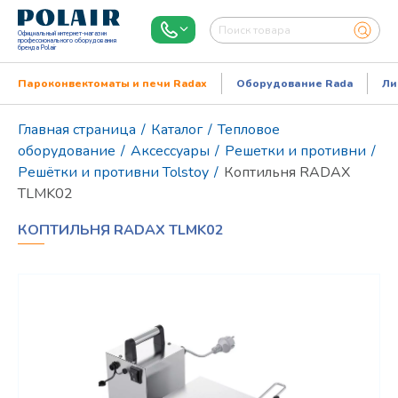
Официальный интернет-магазин
профессионального оборудования
бренда Polair
Пароконвектоматы и печи Radax
Оборудование Rada
Ли
Главная страница
/
Каталог
/
Тепловое
оборудование
/
Аксессуары
/
Решетки и противни
/
Решётки и противни Tolstoy
/
Коптильня RADAX
TLMK02
КОПТИЛЬНЯ RADAX TLMK02
Режим работы:
Пн..Пт: 9.00-18.00