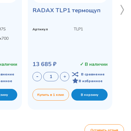
 шкаф
КР-5/5
RADAX TLP1 термощуп
H7S
TLP1
Артикул
x700
0x890
13 685 ₽
наличии
✓ В наличии
авнение
В сравнение
ранное
В избранное
рзину
Купить в 1 клик
В корзину
45 900 ₽
 наличии
✓ В наличии
равнение
В сравнение
бранное
В избранное
рзину
Купить в 1 клик
В корзину
Оставить отзыв