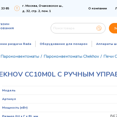
г. Москва, Очаковское ш.,
 33 65
О компании
Л
д. 32, стр. 2, пом. 1
газин
дования
З
инии раздачи Rada
Оборудование для пекарен
Аппараты ш
Пароконвектоматы
/
Пароконвектоматы Chekhov
/
Печи C
EKHOV CC10M0L С РУЧНЫМ УПР
Модель
Артикул
Мощность (кВт)
86
Размер (Ш х Г х В), мм