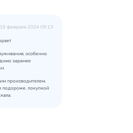
19 февраля 2024 09:13
орает
служивания, особенно
одимо заранее
и.
им производителем.
 и подороже. покупкой
кала.