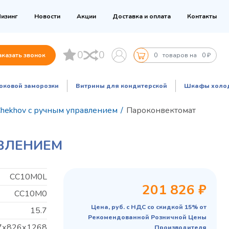
изинг
Новости
Акции
Доставка и оплата
Контакты
0
0
аказать звонок
0
товаров на
0 ₽
оковой заморозки
Витрины для кондитерской
Шкафы холо
hekhov с ручным управлением
/
Пароконвектомат
АВЛЕНИЕМ
CC10M0L
201 826 ₽
CC10M0
Цена, руб. с НДС со скидкой 15% от
15.7
Рекомендованной Розничной Цены
7х826х1268
Производителя