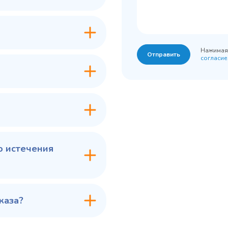
Нажимая 
Отправить
согласие
о истечения
каза?