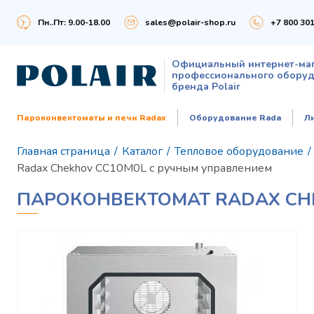
Пн..Пт: 9.00-18.00
sales@polair-shop.ru
+7 800 301
Официальный интернет-ма
профессионального обору
бренда Polair
Пароконвектоматы и печи Radax
Оборудование Rada
Л
Главная страница
/
Каталог
/
Тепловое оборудование
/
Radax Chekhov CC10M0L с ручным управлением
ПАРОКОНВЕКТОМАТ RADAX CH