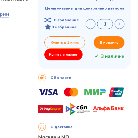
Цены указаны для центрально региона
ории
В сравнение
В избранное
Купить в 1 клик
В корзину
Купить в лизинг
В наличии
Об оплате
О доставке
Москва и МО