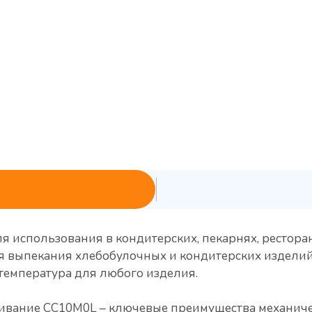
использования в кондитерских, пекарнях, ресторанах
 выпекания хлебобулочных и кондитерских изделий 
температура для любого изделия.
ивание CC10M0L – ключевые преимущества механичес