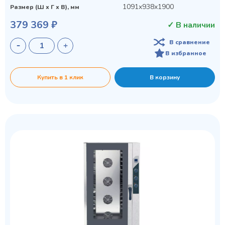
1091x938x1900
Размер (Ш х Г х В), мм
379 369 ₽
✓ В наличии
В сравнение
В избранное
Купить в 1 клик
В корзину