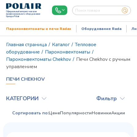
Официальный интернет-магазин
профессионального оборудования
бренда Polair
Пароконвектоматы и печи Radax
Оборудование Rada
Ли
Главная страница
/
Каталог
/
Тепловое
оборудование
/
Пароконвектоматы
/
Пароконвектоматы Chekhov
/
Печи Chekhov с ручным
управлением
ПЕЧИ CHEKHOV
КАТЕГОРИИ
Фильтр
Режим работы:
Пн..Пт: 9.00-18.00
Сортировать по:
Цене
Популярности
Новинки
Акции