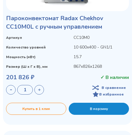
Пароконвектомат Radax Chekhov
CC10M0L с ручным управлением
CC10M0
Артикул
10 600х400 - GN1/1
Количество уровней
15.7
Мощность (кВт)
867х826х1268
Размер (Ш х Г х В), мм
Privacy notice
201 826 ₽
✓ В наличии
В сравнение
В избранное
Купить в 1 клик
В корзину