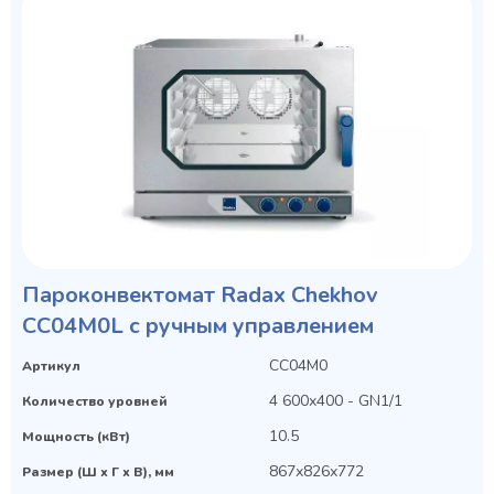
Пароконвектомат Radax Chekhov
CC04M0L с ручным управлением
CC04M0
Артикул
4 600х400 - GN1/1
Количество уровней
10.5
Мощность (кВт)
867х826х772
Размер (Ш х Г х В), мм