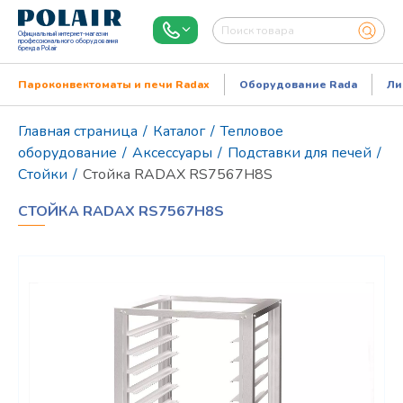
Официальный интернет-магазин
профессионального оборудования
бренда Polair
Пароконвектоматы и печи Radax
Оборудование Rada
Ли
Главная страница
/
Каталог
/
Тепловое
оборудование
/
Аксессуары
/
Подставки для печей
/
Стойки
/
Cтойка RADAX RS7567H8S
CТОЙКА RADAX RS7567H8S
Режим работы:
Пн..Пт: 9.00-18.00