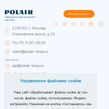
Заказать звонок
Официальный интернет-
магазин
119530, г. Москва,
Очаковское шоссе, д.32
Пн..Пт: 9.00-18.00
sales@polair-shop.ru
Запчасти:
zip@polair-shop.ru
+7 800 301 33 65
Управление файлами cookie
Цены указаны для центрального региона.
Наш сайт обрабатывает файлы cookie (в том
Вся информация на сайте о товарах носит
справочный характер и не является публичной
числе, файлы cookie, используемые «Яндекс-
офертой в соответствии с пунктом 2 статьи 437 ГК РФ.
метрикой»). Нажимая на кнопку «Соглашаюсь», вы
Для получения подробной информации о наличии и
стоимости указанных товаров и (или) услуг,