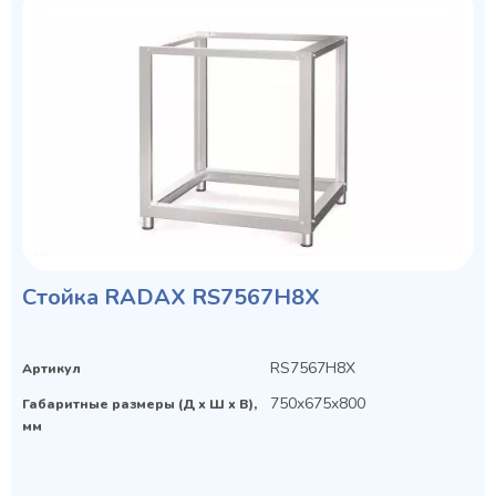
Cтойка RADAX RS7567H8X
RS7567H8X
Артикул
750x675x800
Габаритные размеры (Д х Ш х В),
мм