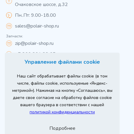
Очаковское шоссе, д.32
Пн..Пт: 9.00-18.00
sales@polair-shop.ru
Запчасти:
zip@polair-shop.ru
+7 800 301 33 65
Управление файлами cookie
Цены указаны для центрального региона.
Наш сайт обрабатывает файлы cookie (в том
Вся информация на сайте о товарах носит
справочный характер и не является публичной
числе, файлы cookie, используемые «Яндекс-
офертой в соответствии с пунктом 2 статьи 437 ГК РФ.
метрикой»). Нажимая на кнопку «Соглашаюсь», вы
Для получения подробной информации о наличии и
стоимости указанных товаров и (или) услуг,
даете свое согласие на обработку файлов cookie
пожалуйста, обращайтесь к менеджеру сайта по
телефону
вашего браузера в соответствии с нашей
При использовании материалов сайта ссылка
политикой конфиденциальности
обязательна.
Политика конфиденциальности
Подробнее
ыгодный
Любое
Продвижение сайта
Оставь заявку