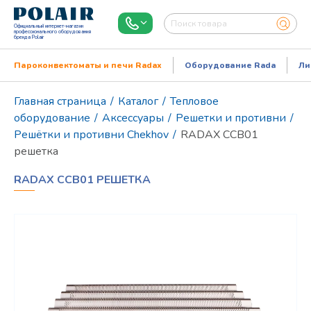
Официальный интернет-магазин
профессионального оборудования
бренда Polair
Пароконвектоматы и печи Radax
Оборудование Rada
Ли
Главная страница
/
Каталог
/
Тепловое
оборудование
/
Аксессуары
/
Решетки и противни
/
Решётки и противни Chekhov
/
RADAX CCB01
решетка
RADAX CCB01 РЕШЕТКА
Режим работы:
Пн..Пт: 9.00-18.00