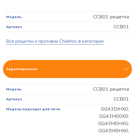
CCB01 решетка
Модель
CCB01
Артикул
Все решётки и противни Chekhov в категории
Характеристики
CCB01 решетка
Модель
CCB01
Артикул
GG43DIHX0;
Модель подходит для печи
GG43M00X0;
GG43M0HXG;
GG43M0HX0;