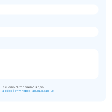
Колода разрубочная
 шкаф
КР-5/5
0x890
на кнопку "Отправить", я даю
 на обработку персональных данных
45 900 ₽
 наличии
✓ В наличии
равнение
В сравнение
бранное
В избранное