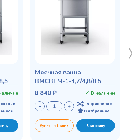
Моечная ванна
8,5
ВМСВПЧ-1-4,7/4,8/8,5
8 840 ₽
наличии
✓ В наличии
авнение
В сравнение
ранное
В избранное
рзину
Купить в 1 клик
В корзину