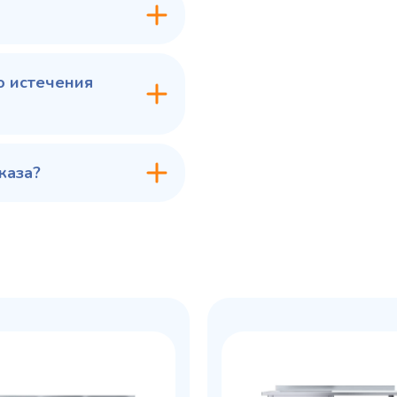
в 1 клик
В корзину
Купить в 1 клик
В ко
о истечения
каза?