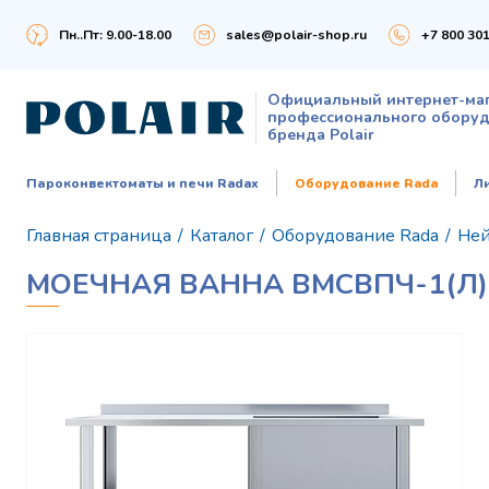
Пн..Пт: 9.00-18.00
sales@polair-shop.ru
+7 800 301
Официальный интернет-ма
профессионального обору
бренда Polair
Пароконвектоматы и печи Radax
Оборудование Rada
Л
Главная страница
/
Каталог
/
Оборудование Rada
/
Ней
МОЕЧНАЯ ВАННА ВМСВПЧ-1(Л)-