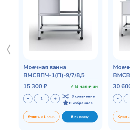
Моечная ванна
Моечн
ВМСВПЧ-1(П)-9/7/8,5
ВМСВП
15 300 ₽
30 60
✓ В наличии
В сравнение
В избранное
Купить в 1 клик
В корзину
Купить