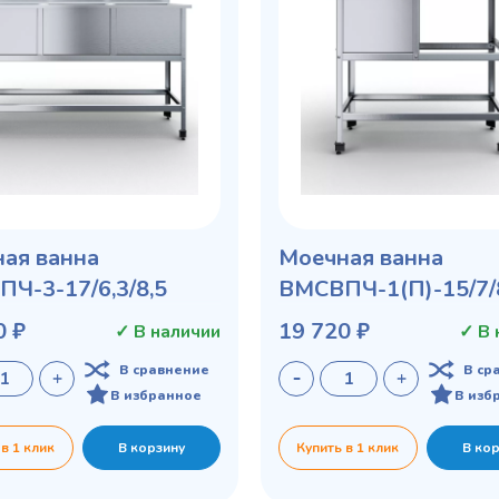
ая ванна
Моечная ванна
Ч-3-17/6,3/8,5
ВМСВПЧ-1(П)-15/7/
0 ₽
19 720 ₽
✓ В наличии
✓ В 
В сравнение
В ср
В избранное
В изб
 в 1 клик
В корзину
Купить в 1 клик
В ко