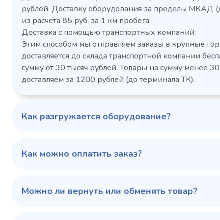
рублей. Доставку оборудования за пределы МКАД (
Холодильный шкаф Polair
Холоди
из расчета 85 руб. за 1 км пробега.
CM105-G из нержавеющей
TM2-G
Доставка с помощью транспортных компаний:
стали
средн
Этим способом мы отправляем заказы в крупные гор
3,5
Расход
Артикул
доставляется до склада транспортной компании бесп
электроэнергии за
Габаритн
сутки, кВт/ч, не
сумму от 30 тысяч рублей. Товары на сумму менее 30
размеры (Д
более
доставляем за 1200 рублей (до терминала ТК).
мм
1103424d
Артикул
Серия сто
697x695x1960
Габаритные
Как разгружается оборудование?
размеры (Д х Ш х В),
мм
0…+6
Температурный
режим, °C
Как можно оплатить заказ?
Температ
режим, °C
100 343 ₽
102 79
✓ В наличии
Можно ли вернуть или обменять товар?
В сравнение
В избранное