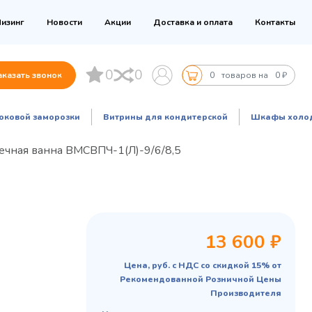
изинг
Новости
Акции
Доставка и оплата
Контакты
0
0
аказать звонок
0
товаров на
0 ₽
оковой заморозки
Витрины для кондитерской
Шкафы холо
ечная ванна ВМСВПЧ-1(Л)-9/6/8,5
13 600 ₽
Цена, руб. с НДС со скидкой 15% от
Рекомендованной Розничной Цены
Производителя