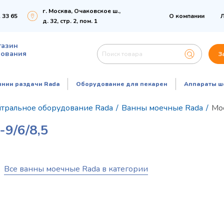
г. Москва, Очаковское ш.,
 33 65
О компании
Л
д. 32, стр. 2, пом. 1
газин
дования
З
инии раздачи Rada
Оборудование для пекарен
Аппараты ш
тральное оборудование Rada
/
Ванны моечные Rada
/
Мо
9/6/8,5
Все ванны моечные Rada в категории