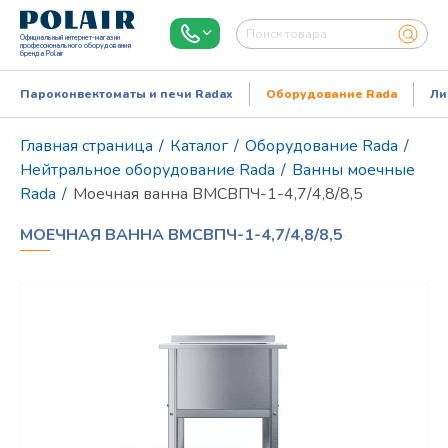
Официальный интернет-магазин
профессионального оборудования
бренда Polair
Пароконвектоматы и печи Radax
Оборудование Rada
Ли
Главная страница
/
Каталог
/
Оборудование Rada
/
Нейтральное оборудование Rada
/
Ванны моечные
Rada
/
Моечная ванна ВМСВПЧ-1-4,7/4,8/8,5
МОЕЧНАЯ ВАННА ВМСВПЧ-1-4,7/4,8/8,5
Режим работы:
Пн..Пт: 9.00-18.00