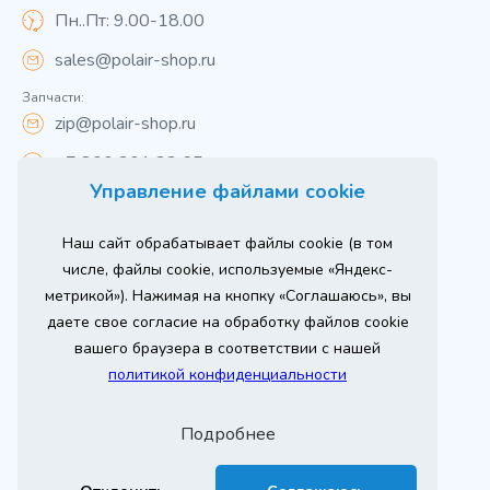
Пн..Пт: 9.00-18.00
sales@polair-shop.ru
Запчасти:
zip@polair-shop.ru
+7 800 301 33 65
Управление файлами cookie
Цены указаны для центрального региона.
Наш сайт обрабатывает файлы cookie (в том
Вся информация на сайте о товарах носит
справочный характер и не является публичной
числе, файлы cookie, используемые «Яндекс-
офертой в соответствии с пунктом 2 статьи 437 ГК РФ.
метрикой»). Нажимая на кнопку «Соглашаюсь», вы
Для получения подробной информации о наличии и
стоимости указанных товаров и (или) услуг,
даете свое согласие на обработку файлов cookie
пожалуйста, обращайтесь к менеджеру сайта по
телефону
вашего браузера в соответствии с нашей
При использовании материалов сайта ссылка
политикой конфиденциальности
обязательна.
Политика конфиденциальности
Подробнее
ыгодный
Любое
Продвижение сайта
Оставь заявку
изинг
оборудование
2026 г. © ООО «РТ- ГРУПП»