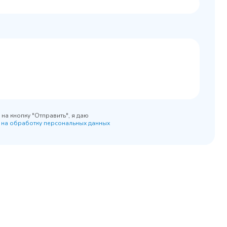
0x890
на кнопку "Отправить", я даю
 на обработку персональных данных
45 900 ₽
 наличии
✓ В наличии
равнение
В сравнение
бранное
В избранное
рзину
Купить в 1 клик
В корзину