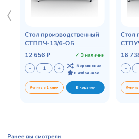
Стол производственный
Стол 
СТППЧ-13/6-ОБ
СТПУЧ
12 656 ₽
16 73
✓ В наличии
В сравнение
В избранное
Купить в 1 клик
В корзину
Купить
Ранее вы смотрели