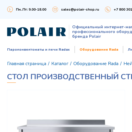
Пн..Пт: 9.00-18.00
sales@polair-shop.ru
+7 800 301
Официальный интернет-ма
профессионального обору
бренда Polair
Пароконвектоматы и печи Radax
Оборудование Rada
Л
Главная страница
/
Каталог
/
Оборудование Rada
/
Ней
СТОЛ ПРОИЗВОДСТВЕННЫЙ СТП