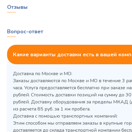
Отзывы
Вопрос-ответ
Какие варианты доставки есть в вашей ком
Доставка по Москве и МО:
Заказы доставляются по Москве и МО в течение 3 ра
часа. Услуга предоставляется бесплатно при заказе на
рублей. Стоимость доставки позиций на сумму до 3
рублей. Доставку оборудования за пределы МКАД (
Холодильный шкаф Polair
Холоди
из расчета 85 руб. за 1 км пробега.
CM105-G из нержавеющей
TM2-G
Доставка с помощью транспортных компаний:
стали
средн
Этим способом мы отправляем заказы в крупные гор
3,5
Расход
Артикул
доставляется до склада транспортной компании бесп
электроэнергии за