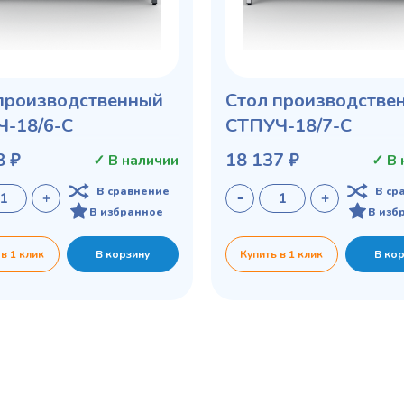
производственный
Стол производстве
-18/6-С
СТПУЧ-18/7-С
8 ₽
18 137 ₽
✓ В наличии
✓ В 
В сравнение
В ср
В избранное
В изб
 в 1 клик
В корзину
Купить в 1 клик
В ко