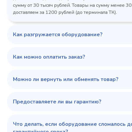
Габаритн
сутки, кВт/ч, не
сумму от 30 тысяч рублей. Товары на сумму менее 30
размеры (Д
более
доставляем за 1200 рублей (до терминала ТК).
мм
1103424d
Артикул
Серия сто
697x695x1960
Габаритные
Как разгружается оборудование?
размеры (Д х Ш х В),
мм
0…+6
Температурный
режим, °C
Как можно оплатить заказ?
Температ
режим, °C
100 343 ₽
102 79
✓ В наличии
Можно ли вернуть или обменять товар?
В сравнение
В избранное
Предоставляете ли вы гарантию?
Купить в 1 клик
В корзину
Купить 
Что делать, если оборудование сломалось д
гарантийного срока?