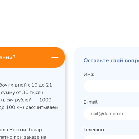
пании?
Оставьте свой вопр
Имя:
бочих дней с 10 до 21
 сумму от 30 тысяч
0 тысяч рублей — 1000
E-mail:
до 100 км) рассчитываем
льный стол Polair
Холодильный
фармацевтический
етемпературный
Polair ШХФ-0,2
ода России. Товар
Телефон:
1050421d
2,8
Расход
латно при заказе на
электроэнергии за