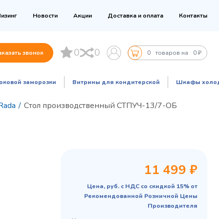
изинг
Новости
Акции
Доставка и оплата
Контакты
0
0
аказать звонок
0
товаров на
0 ₽
оковой заморозки
Витрины для кондитерской
Шкафы холо
Rada
/
Стол производственный СТПУЧ-13/7-ОБ
11 499 ₽
Цена, руб. с НДС со скидкой 15% от
Рекомендованной Розничной Цены
Производителя