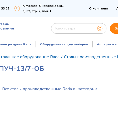
г. Москва, Очаковское ш.,
 33 65
О компании
Л
д. 32, стр. 2, пом. 1
газин
дования
З
инии раздачи Rada
Оборудование для пекарен
Аппараты ш
тральное оборудование Rada
/
Столы производственные 
УЧ-13/7-ОБ
Все столы производственные Rada в категории