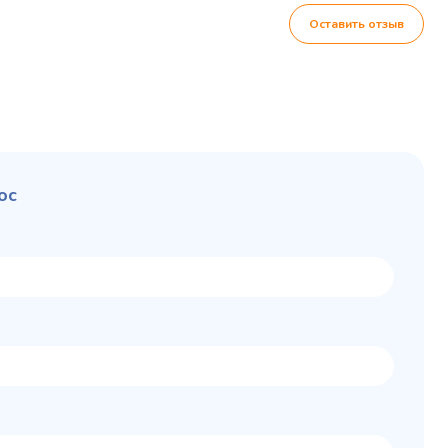
Оставить отзыв
ос
Колода разрубочная
 шкаф
КР-5/5