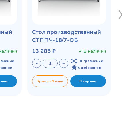
нный
Стол производственный
СТППЧ-18/7-ОБ
13 985 ₽
наличии
✓ В наличии
авнение
В сравнение
ранное
В избранное
рзину
Купить в 1 клик
В корзину