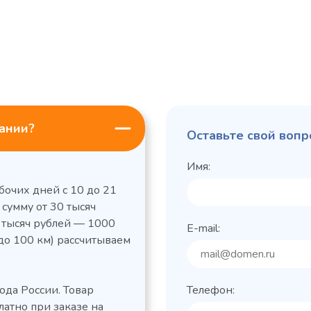
пании?
Оставьте свой вопр
Имя:
бочих дней с 10 до 21
 сумму от 30 тысяч
0 тысяч рублей — 1000
E-mail:
до 100 км) рассчитываем
льный стол Polair
Холодильный
фармацевтический
етемпературный
Polair ШХФ-0,2
ода России. Товар
Телефон:
1050421d
2,8
Расход
латно при заказе на
электроэнергии за