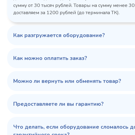
Габаритн
сутки, кВт/ч, не
сумму от 30 тысяч рублей. Товары на сумму менее 30
размеры (Д
более
доставляем за 1200 рублей (до терминала ТК).
мм
1103424d
Артикул
Серия сто
697x695x1960
Габаритные
Как разгружается оборудование?
размеры (Д х Ш х В),
мм
0…+6
Температурный
режим, °C
Как можно оплатить заказ?
Температ
режим, °C
100 343 ₽
102 79
✓ В наличии
Можно ли вернуть или обменять товар?
В сравнение
В избранное
Предоставляете ли вы гарантию?
Купить в 1 клик
В корзину
Купить 
Что делать, если оборудование сломалось д
гарантийного срока?