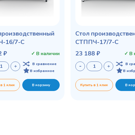
производственный
Стол производстве
-16/7-С
СТППЧ-17/7-С
2 ₽
23 188 ₽
✓ В наличии
✓ В 
В сравнение
В ср
В избранное
В изб
 в 1 клик
В корзину
Купить в 1 клик
В ко