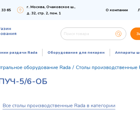
г. Москва, Очаковское ш.,
 33 65
О компании
Л
д. 32, стр. 2, пом. 1
газин
дования
З
инии раздачи Rada
Оборудование для пекарен
Аппараты ш
тральное оборудование Rada
/
Столы производственные 
УЧ-5/6-ОБ
Все столы производственные Rada в категории