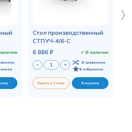
нный
Стол производственный
СТПУЧ-4/6-С
6 886 ₽
наличии
✓ В наличии
авнение
В сравнение
ранное
В избранное
рзину
Купить в 1 клик
В корзину