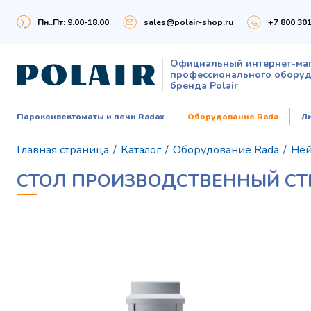
Пн..Пт: 9.00-18.00
sales@polair-shop.ru
+7 800 301
Официальный интернет-ма
профессионального обору
бренда Polair
Пароконвектоматы и печи Radax
Оборудование Rada
Л
Главная страница
/
Каталог
/
Оборудование Rada
/
Ней
СТОЛ ПРОИЗВОДСТВЕННЫЙ СТП