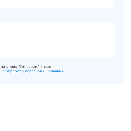
0x890
на кнопку "Отправить", я даю
 на обработку персональных данных
45 900 ₽
 наличии
✓ В наличии
равнение
В сравнение
бранное
В избранное
рзину
Купить в 1 клик
В корзину