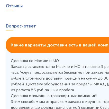
Отзывы
Вопрос-ответ
Какие варианты доставки есть в вашей ком
Доставка по Москве и МО:
Заказы доставляются по Москве и МО в течение 3 ра
часа. Услуга предоставляется бесплатно при заказе на
рублей. Стоимость доставки позиций на сумму до 3
рублей. Доставку оборудования за пределы МКАД (
Холодильный шкаф Polair
Холоди
из расчета 85 руб. за 1 км пробега.
CM105-G из нержавеющей
TM2-G
Доставка с помощью транспортных компаний:
стали
средн
Этим способом мы отправляем заказы в крупные гор
3,5
Расход
Артикул
доставляется до склада транспортной компании бесп
электроэнергии за