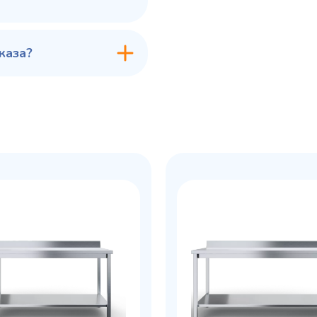
каза?