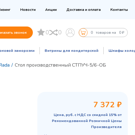
изинг
Новости
Акции
Доставка и оплата
Контакты
0
0
аказать звонок
0
товаров на
0 ₽
оковой заморозки
Витрины для кондитерской
Шкафы холо
Rada
/
Стол производственный СТПУЧ-5/6-ОБ
7 372 ₽
Цена, руб. с НДС со скидкой 15% от
Рекомендованной Розничной Цены
Производителя