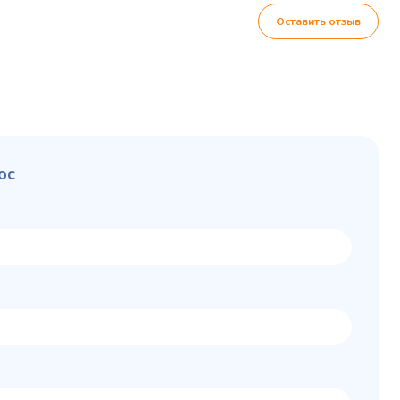
Оставить отзыв
ос
Колода разрубочная
 шкаф
КР-5/5