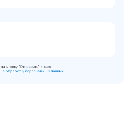
0x890
на кнопку "Отправить", я даю
 на обработку персональных данных
45 900 ₽
 наличии
✓ В наличии
равнение
В сравнение
бранное
В избранное
рзину
Купить в 1 клик
В корзину