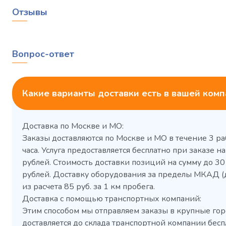
Отзывы
Вопрос-ответ
Какие варианты доставки есть в вашей ком
Доставка по Москве и МО:
Заказы доставляются по Москве и МО в течение 3 ра
часа. Услуга предоставляется бесплатно при заказе на
рублей. Стоимость доставки позиций на сумму до 3
рублей. Доставку оборудования за пределы МКАД (
Холодильный шкаф Polair
Холоди
из расчета 85 руб. за 1 км пробега.
CM105-G из нержавеющей
TM2-G
Доставка с помощью транспортных компаний:
стали
средн
Этим способом мы отправляем заказы в крупные гор
3,5
Расход
Артикул
доставляется до склада транспортной компании бесп
электроэнергии за