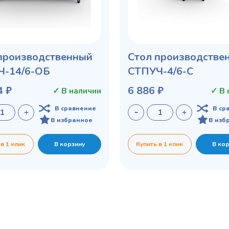
производственный
Стол производстве
Ч-14/6-ОБ
СТПУЧ-4/6-С
4 ₽
6 886 ₽
✓ В наличии
✓ В 
В сравнение
В ср
В избранное
В изб
 в 1 клик
В корзину
Купить в 1 клик
В ко