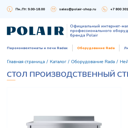
Пн..Пт: 9.00-18.00
sales@polair-shop.ru
+7 800 301
Официальный интернет-ма
профессионального обору
бренда Polair
Пароконвектоматы и печи Radax
Оборудование Rada
Л
Главная страница
/
Каталог
/
Оборудование Rada
/
Ней
СТОЛ ПРОИЗВОДСТВЕННЫЙ СТП