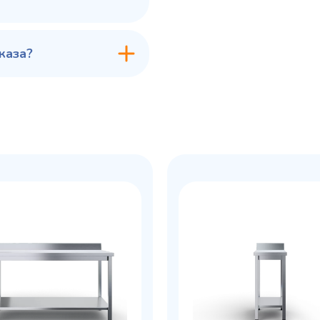
каза?