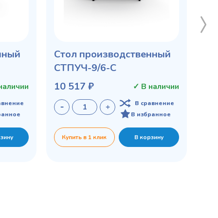
нный
Стол производственный
СТПУЧ-9/6-С
10 517 ₽
наличии
✓ В наличии
авнение
В сравнение
ранное
В избранное
рзину
Купить в 1 клик
В корзину