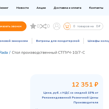
изинг
Новости
Акции
Доставка и оплата
Контакты
0
0
аказать звонок
0
товаров на
0 ₽
оковой заморозки
Витрины для кондитерской
Шкафы холо
Rada
/
Стол производственный СТПУЧ-10/7-С
12 351 ₽
Цена, руб. с НДС со скидкой 15% от
Рекомендованной Розничной Цены
Производителя