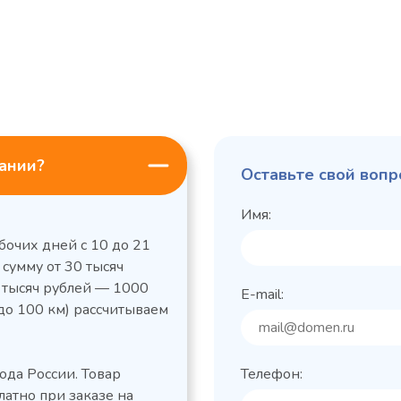
пании?
Оставьте свой вопр
Имя:
бочих дней с 10 до 21
 сумму от 30 тысяч
0 тысяч рублей — 1000
E-mail:
до 100 км) рассчитываем
льный стол Polair
Холодильный
фармацевтический
етемпературный
Polair ШХФ-0,2
ода России. Товар
Телефон:
1050421d
2,8
Расход
латно при заказе на
электроэнергии за