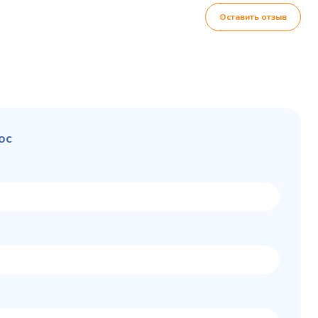
Оставить отзыв
ос
Колода разрубочная
 шкаф
КР-5/5