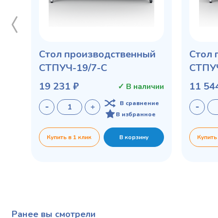
Стол производственный
Стол 
СТПУЧ-19/7-С
СТПУ
19 231 ₽
11 54
✓ В наличии
В сравнение
В избранное
Купить в 1 клик
В корзину
Купить
Ранее вы смотрели