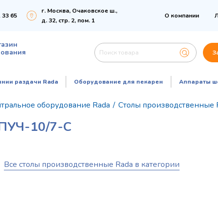
г. Москва, Очаковское ш.,
 33 65
О компании
Л
д. 32, стр. 2, пом. 1
газин
дования
З
инии раздачи Rada
Оборудование для пекарен
Аппараты ш
тральное оборудование Rada
/
Столы производственные 
УЧ-10/7-С
Все столы производственные Rada в категории