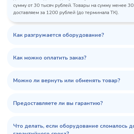
Габаритн
сутки, кВт/ч, не
сумму от 30 тысяч рублей. Товары на сумму менее 30
размеры (Д
более
доставляем за 1200 рублей (до терминала ТК).
мм
1103424d
Артикул
Серия сто
697x695x1960
Габаритные
Как разгружается оборудование?
размеры (Д х Ш х В),
мм
0…+6
Температурный
режим, °C
Как можно оплатить заказ?
Температ
режим, °C
100 343 ₽
102 79
✓ В наличии
Можно ли вернуть или обменять товар?
В сравнение
В избранное
Предоставляете ли вы гарантию?
Купить в 1 клик
В корзину
Купить 
Что делать, если оборудование сломалось д
гарантийного срока?