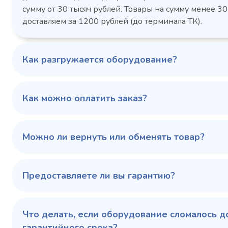
Габаритн
сутки, кВт/ч, не
сумму от 30 тысяч рублей. Товары на сумму менее 30
размеры (Д
более
доставляем за 1200 рублей (до терминала ТК).
мм
1103424d
Артикул
Серия сто
697x695x1960
Габаритные
Как разгружается оборудование?
размеры (Д х Ш х В),
мм
0…+6
Температурный
режим, °C
Как можно оплатить заказ?
Температ
режим, °C
100 343 ₽
102 79
✓ В наличии
Можно ли вернуть или обменять товар?
В сравнение
В избранное
Предоставляете ли вы гарантию?
Купить в 1 клик
В корзину
Купить 
Что делать, если оборудование сломалось д
гарантийного срока?