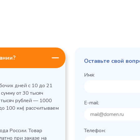
пании?
Оставьте свой вопр
Имя:
бочих дней с 10 до 21
 сумму от 30 тысяч
0 тысяч рублей — 1000
E-mail:
до 100 км) рассчитываем
льный стол Polair
Холодильный
фармацевтический
етемпературный
Polair ШХФ-0,2
ода России. Товар
Телефон:
1050421d
2,8
Расход
латно при заказе на
электроэнергии за