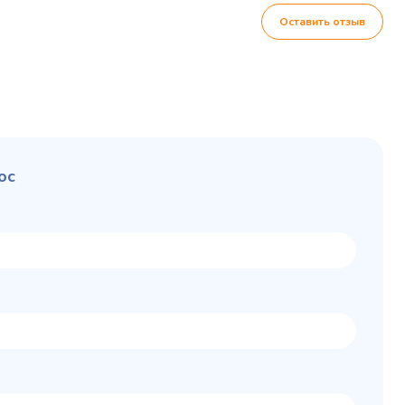
Оставить отзыв
ос
Колода разрубочная
 шкаф
КР-5/5