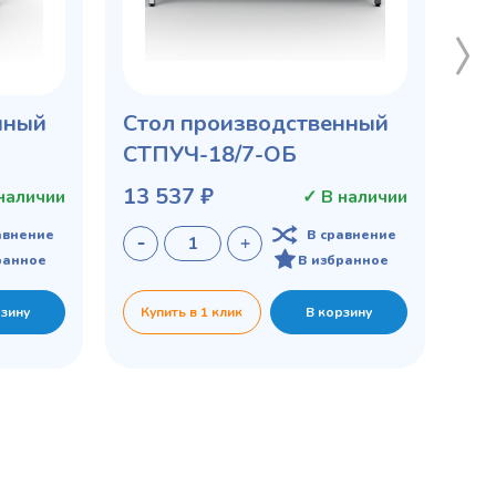
нный
Стол производственный
СТПУЧ-18/7-ОБ
13 537 ₽
наличии
✓ В наличии
авнение
В сравнение
ранное
В избранное
рзину
Купить в 1 клик
В корзину