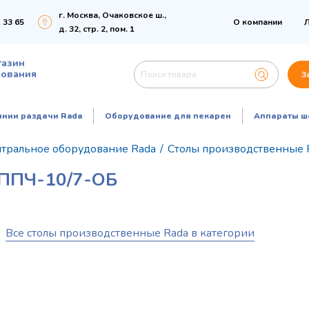
г. Москва, Очаковское ш.,
 33 65
О компании
Л
д. 32, стр. 2, пом. 1
газин
дования
З
инии раздачи Rada
Оборудование для пекарен
Аппараты ш
тральное оборудование Rada
/
Столы производственные 
ППЧ-10/7-ОБ
Все столы производственные Rada в категории