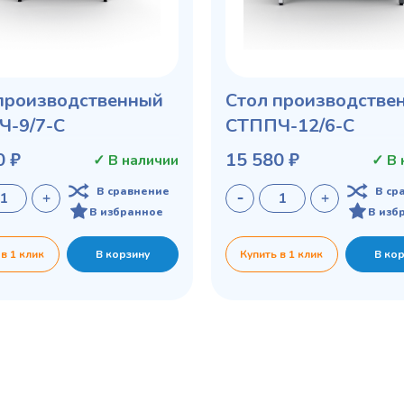
производственный
Стол производстве
Ч-9/7-С
СТППЧ-12/6-С
0 ₽
15 580 ₽
✓ В наличии
✓ В 
В сравнение
В ср
В избранное
В изб
 в 1 клик
В корзину
Купить в 1 клик
В ко