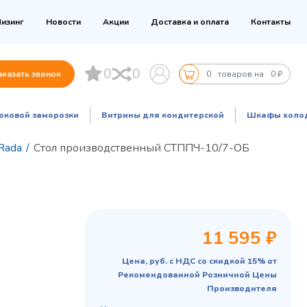
изинг
Новости
Акции
Доставка и оплата
Контакты
0
0
аказать звонок
0
товаров на
0 ₽
оковой заморозки
Витрины для кондитерской
Шкафы холо
Rada
/
Стол производственный СТППЧ-10/7-ОБ
11 595 ₽
Цена, руб. с НДС со скидкой 15% от
Рекомендованной Розничной Цены
Производителя