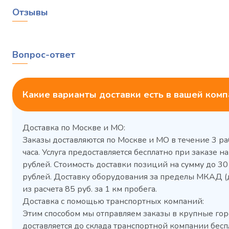
Отзывы
Вопрос-ответ
Какие варианты доставки есть в вашей ком
Доставка по Москве и МО:
Заказы доставляются по Москве и МО в течение 3 ра
часа. Услуга предоставляется бесплатно при заказе на
рублей. Стоимость доставки позиций на сумму до 3
рублей. Доставку оборудования за пределы МКАД (
Холодильный шкаф Polair
Холоди
из расчета 85 руб. за 1 км пробега.
CM105-G из нержавеющей
TM2-G
Доставка с помощью транспортных компаний:
стали
средн
Этим способом мы отправляем заказы в крупные гор
3,5
Расход
Артикул
доставляется до склада транспортной компании бесп
электроэнергии за