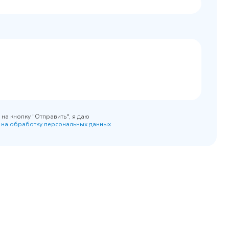
0x890
на кнопку "Отправить", я даю
 на обработку персональных данных
45 900 ₽
 наличии
✓ В наличии
равнение
В сравнение
бранное
В избранное
рзину
Купить в 1 клик
В корзину