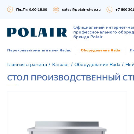
Пн..Пт: 9.00-18.00
sales@polair-shop.ru
+7 800 301
Официальный интернет-ма
профессионального обору
бренда Polair
Пароконвектоматы и печи Radax
Оборудование Rada
Л
Главная страница
/
Каталог
/
Оборудование Rada
/
Ней
СТОЛ ПРОИЗВОДСТВЕННЫЙ СТ