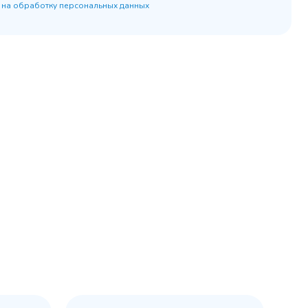
 на обработку персональных данных
45 900 ₽
 наличии
✓ В наличии
равнение
В сравнение
бранное
В избранное
рзину
Купить в 1 клик
В корзину