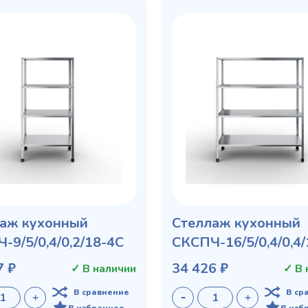
аж кухонный
Стеллаж кухонный
-9/5/0,4/0,2/18-4С
СКСПЧ-16/5/0,4/0,4
7 ₽
34 426 ₽
✓ В наличии
✓ В 
В сравнение
В ср
В избранное
В изб