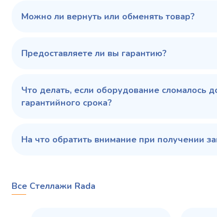
100 343 ₽
102 79
✓ В наличии
Можно ли вернуть или обменять товар?
В сравнение
В избранное
Предоставляете ли вы гарантию?
Купить в 1 клик
В корзину
Купить 
Что делать, если оборудование сломалось д
гарантийного срока?
На что обратить внимание при получении за
Все Стеллажи Rada