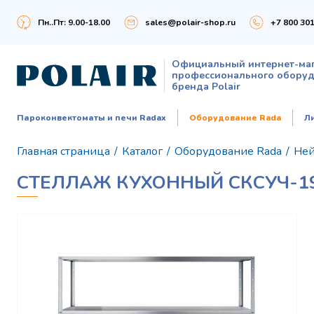
Пн..Пт: 9.00-18.00
sales@polair-shop.ru
+7 800 301
Официальный интернет-ма
профессионального обору
бренда Polair
Пароконвектоматы и печи Radax
Оборудование Rada
Л
Главная страница
/
Каталог
/
Оборудование Rada
/
Ней
СТЕЛЛАЖ КУХОННЫЙ СКСУЧ-19