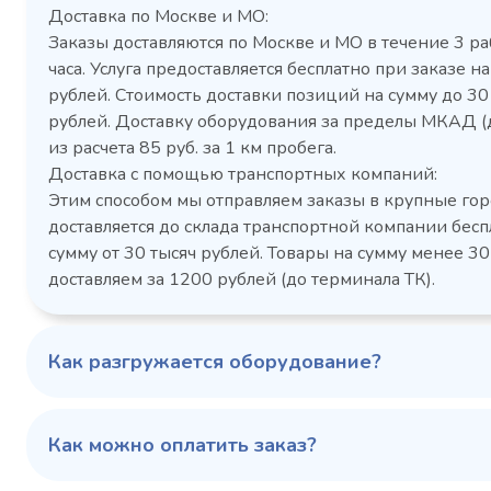
Доставка по Москве и МО:
Заказы доставляются по Москве и МО в течение 3 ра
часа. Услуга предоставляется бесплатно при заказе на
рублей. Стоимость доставки позиций на сумму до 3
рублей. Доставку оборудования за пределы МКАД (
Холодильный шкаф Polair
Холоди
из расчета 85 руб. за 1 км пробега.
CM105-G из нержавеющей
TM2-G
Доставка с помощью транспортных компаний:
стали
средн
Этим способом мы отправляем заказы в крупные гор
3,5
Расход
Артикул
доставляется до склада транспортной компании бесп
электроэнергии за
Габаритн
сутки, кВт/ч, не
сумму от 30 тысяч рублей. Товары на сумму менее 30
размеры (Д
более
доставляем за 1200 рублей (до терминала ТК).
мм
1103424d
Артикул
Серия сто
697x695x1960
Габаритные
Как разгружается оборудование?
размеры (Д х Ш х В),
мм
0…+6
Температурный
режим, °C
Как можно оплатить заказ?
Температ
режим, °C