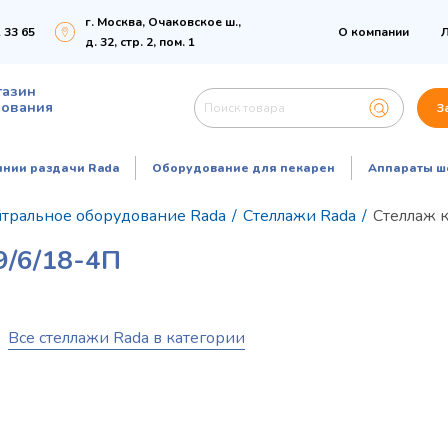
г. Москва, Очаковское ш.,
 33 65
О компании
Л
д. 32, стр. 2, пом. 1
газин
дования
З
инии раздачи Rada
Оборудование для пекарен
Аппараты ш
тральное оборудование Rada
/
Стеллажи Rada
/
Стеллаж 
/6/18-4П
Все стеллажи Rada в категории