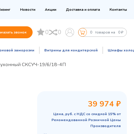
изинг
Новости
Акции
Доставка и оплата
Контакты
0
0
аказать звонок
0
товаров на
0 ₽
оковой заморозки
Витрины для кондитерской
Шкафы холо
кухонный СКСУЧ-19/6/18-4П
39 974 ₽
Цена, руб. с НДС со скидкой 15% от
Рекомендованной Розничной Цены
Производителя