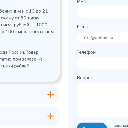
Имя:
бочих дней с 10 до 21
 сумму от 30 тысяч
0 тысяч рублей — 1000
E-mail:
до 100 км) рассчитываем
льный стол Polair
Холодильный
фармацевтический
етемпературный
Polair ШХФ-0,2
ода России. Товар
Телефон:
1050421d
2,8
Расход
латно при заказе на
электроэнергии за
1200x605x850/91
ые
сутки, кВт/ч, не
 тысяч рублей
 х Ш х В),
0
более
Вопрос:
600x63
Габаритные
Grande -
лов
размеры (Д х Ш х В),
классическая
мм
серия с
+0…+15
Температурный
максимальным
режим, °C
ассортиментом
200
Объем, л
-2...+10
урный
Нажимая 