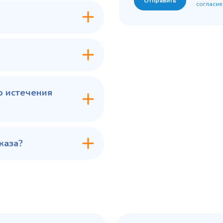
Отправить
согласие
7 ₽
60 775 ₽
✓ В наличии
✓ В
В сравнение
В с
В избранное
В из
в 1 клик
В корзину
Купить в 1 клик
В ко
о истечения
каза?