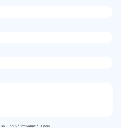
Колода разрубочная
 шкаф
КР-5/5
0x890
на кнопку "Отправить", я даю