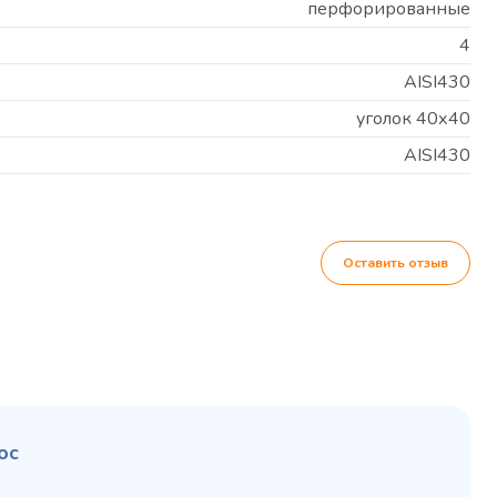
перфорированные
4
AISI430
уголок 40х40
AISI430
Оставить отзыв
ос