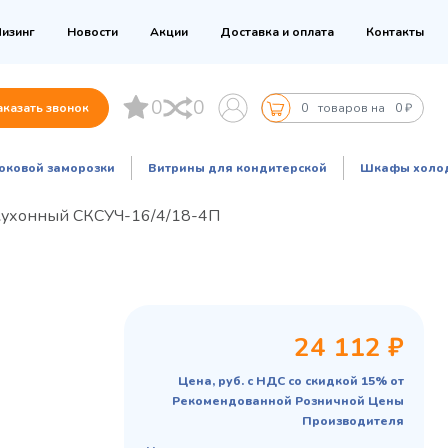
изинг
Новости
Акции
Доставка и оплата
Контакты
0
0
аказать звонок
0
товаров на
0 ₽
оковой заморозки
Витрины для кондитерской
Шкафы холо
кухонный СКСУЧ-16/4/18-4П
24 112 ₽
Цена, руб. с НДС со скидкой 15% от
Рекомендованной Розничной Цены
Производителя