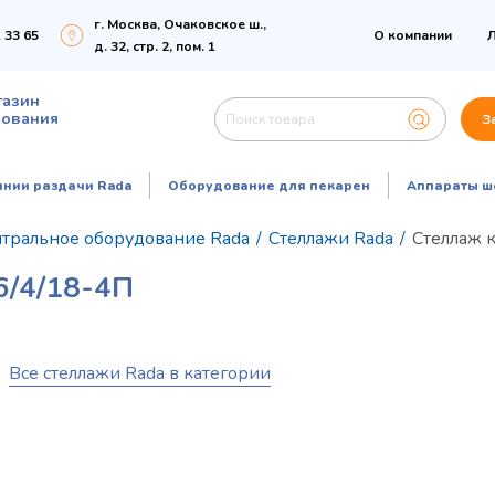
г. Москва, Очаковское ш.,
 33 65
О компании
Л
д. 32, стр. 2, пом. 1
газин
дования
З
инии раздачи Rada
Оборудование для пекарен
Аппараты ш
тральное оборудование Rada
/
Стеллажи Rada
/
Стеллаж 
/4/18-4П
Все стеллажи Rada в категории