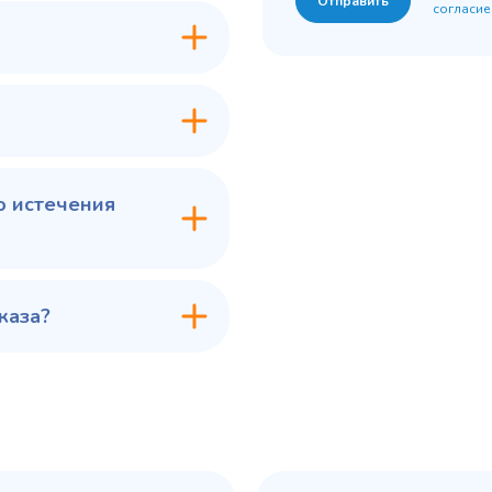
Отправить
согласие
7 ₽
60 775 ₽
✓ В наличии
✓ В
В сравнение
В с
В избранное
В из
в 1 клик
В корзину
Купить в 1 клик
В ко
о истечения
каза?