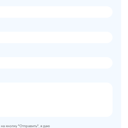
Колода разрубочная
 шкаф
КР-5/5
0x890
на кнопку "Отправить", я даю