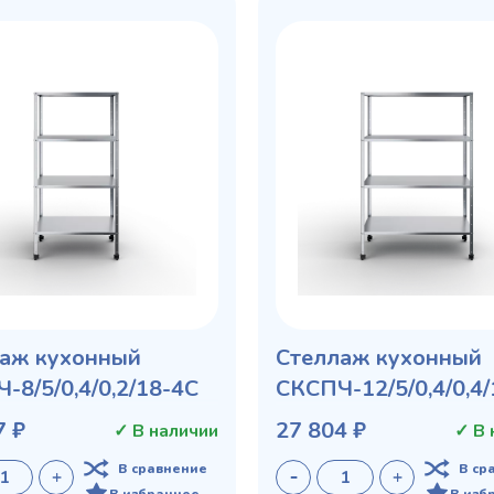
аж кухонный
Стеллаж кухонный
-8/5/0,4/0,2/18-4С
СКСПЧ-12/5/0,4/0,4
7 ₽
27 804 ₽
✓ В наличии
✓ В 
В сравнение
В ср
В избранное
В изб