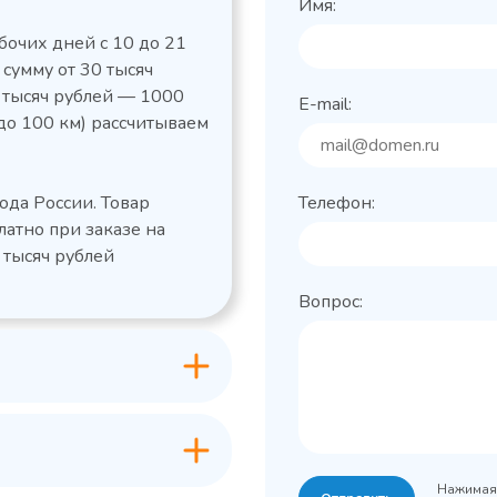
Имя:
бочих дней с 10 до 21
 сумму от 30 тысяч
0 тысяч рублей — 1000
E-mail:
до 100 км) рассчитываем
льный стол Polair
Холодильный
фармацевтический
етемпературный
Polair ШХФ-0,2
ода России. Товар
Телефон:
1050421d
2,8
Расход
латно при заказе на
электроэнергии за
1200x605x850/91
ые
сутки, кВт/ч, не
 тысяч рублей
 х Ш х В),
0
более
Вопрос:
600x63
Габаритные
Grande -
лов
размеры (Д х Ш х В),
классическая
мм
серия с
+0…+15
Температурный
максимальным
режим, °C
ассортиментом
200
Объем, л
-2...+10
урный
Нажимая 