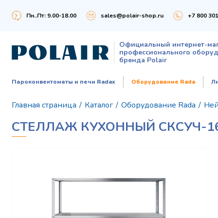
Пн..Пт: 9.00-18.00
sales@polair-shop.ru
+7 800 301
Официальный интернет-ма
профессионального обору
бренда Polair
Пароконвектоматы и печи Radax
Оборудование Rada
Л
Главная страница
/
Каталог
/
Оборудование Rada
/
Ней
СТЕЛЛАЖ КУХОННЫЙ СКСУЧ-16