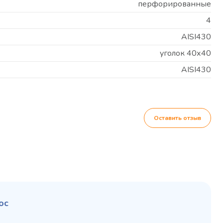
перфорированные
4
AISI430
уголок 40х40
AISI430
Оставить отзыв
ос