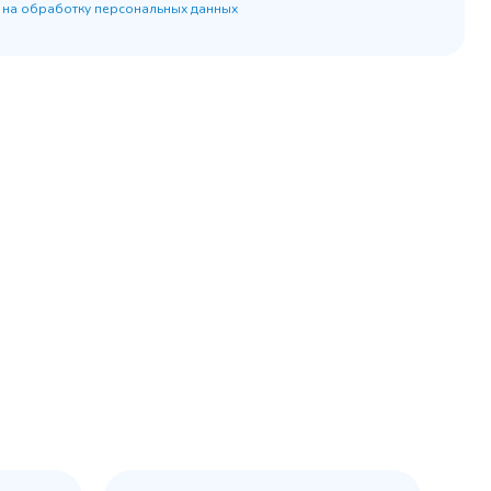
 на обработку персональных данных
45 900 ₽
 наличии
✓ В наличии
равнение
В сравнение
бранное
В избранное
рзину
Купить в 1 клик
В корзину