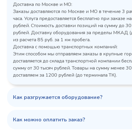
Доставка по Москве и МО:
Заказы доставляются по Москве и МО в течение 3 ра
часа. Услуга предоставляется бесплатно при заказе на
рублей. Стоимость доставки позиций на сумму до 3
рублей. Доставку оборудования за пределы МКАД (
Холодильный шкаф Polair
Холоди
из расчета 85 руб. за 1 км пробега.
CM105-G из нержавеющей
TM2-G
Доставка с помощью транспортных компаний:
стали
средн
Этим способом мы отправляем заказы в крупные гор
3,5
Расход
Артикул
доставляется до склада транспортной компании бесп
электроэнергии за
Габаритн
сутки, кВт/ч, не
сумму от 30 тысяч рублей. Товары на сумму менее 30
размеры (Д
более
доставляем за 1200 рублей (до терминала ТК).
мм
1103424d
Артикул
Серия сто
697x695x1960
Габаритные
Как разгружается оборудование?
размеры (Д х Ш х В),
мм
0…+6
Температурный
режим, °C
Как можно оплатить заказ?
Температ
режим, °C