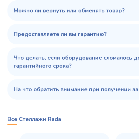
100 343 ₽
102 79
✓ В наличии
Можно ли вернуть или обменять товар?
В сравнение
В избранное
Предоставляете ли вы гарантию?
Купить в 1 клик
В корзину
Купить 
Что делать, если оборудование сломалось д
гарантийного срока?
На что обратить внимание при получении за
Все Стеллажи Rada