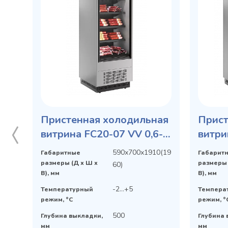
Пристенная холодильная
Прист
витрина FC20-07 VV 0,6-1
витри
0300 STANDARD фронт
0030 
590х700х1910(19
Габаритные
Габарит
X1 бок металл
метал
размеры (Д х Ш х
размеры 
60)
В), мм
В), мм
-2...+5
Температурный
Темпера
режим, °C
режим, °
500
Глубина выкладки,
Глубина 
мм
мм