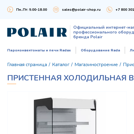
Пн..Пт: 9.00-18.00
sales@polair-shop.ru
+7 800 301
Официальный интернет-ма
профессионального обору
бренда Polair
Пароконвектоматы и печи Radax
Оборудование Rada
Л
Главная страница
/
Каталог
/
Магазиностроение
/
При
ПРИСТЕННАЯ ХОЛОДИЛЬНАЯ ВИТ