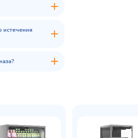
в 1 клик
В корзину
Купить в 1 клик
В ко
о истечения
каза?