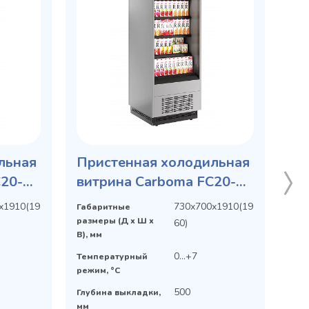
льная
Пристенная холодильная
C20-07
витрина Carboma FC20-07
нт X0
VM 0,7-2 0300 бок металл
х1910(19
730х700х1910(19
Габаритные
размеры (Д х Ш х
60)
В), мм
0...+7
Температурный
режим, °C
500
Глубина выкладки,
мм