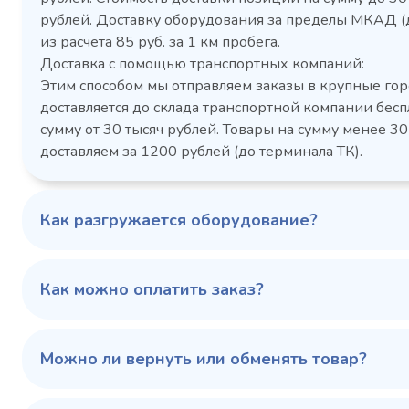
рублей. Доставку оборудования за пределы МКАД (
Холодильный шкаф Polair
Холоди
из расчета 85 руб. за 1 км пробега.
CM105-G из нержавеющей
TM2-G
Доставка с помощью транспортных компаний:
стали
средн
Этим способом мы отправляем заказы в крупные гор
3,5
Расход
Артикул
доставляется до склада транспортной компании бесп
электроэнергии за
Габаритн
сутки, кВт/ч, не
сумму от 30 тысяч рублей. Товары на сумму менее 30
размеры (Д
более
доставляем за 1200 рублей (до терминала ТК).
мм
1103424d
Артикул
Серия сто
697x695x1960
Габаритные
Как разгружается оборудование?
размеры (Д х Ш х В),
мм
0…+6
Температурный
режим, °C
Как можно оплатить заказ?
Температ
режим, °C
100 343 ₽
102 79
✓ В наличии
Можно ли вернуть или обменять товар?
В сравнение
В избранное