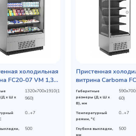
енная холодильная
Пристенная холоди
на FC20-07 VM 1,3-1
витрина Carboma F
LIGHT фронт X0 бок
VM 0,6-1 LIGHT фро
1320х700х1910(1
590х700
ные
Габаритные
л с зеркалом
(Д х Ш х
размеры (Д х Ш х
960)
60)
В), мм
0...+7
0...+7
турный
Температурный
C
режим, °C
500
500
выкладки,
Глубина выкладки,
мм