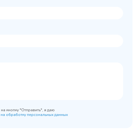
Колода разрубочная
 шкаф
КР-5/5
0x890
на кнопку "Отправить", я даю
 на обработку персональных данных
45 900 ₽
 наличии
✓ В наличии
равнение
В сравнение
бранное
В избранное