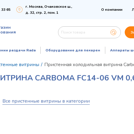
г. Москва, Очаковское ш.,
 33 65
О компании
Л
д. 32, стр. 2, пом. 1
газин
дования
З
инии раздачи Rada
Оборудование для пекарен
Аппараты ш
стенные витрины
/
Пристенная холодильная витрина Carb
РИНА CARBOMA FC14-06 VM 0,6-
Все пристенные витрины в категории