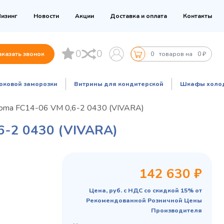
изинг
Новости
Акции
Доставка и оплата
Контакты
0
0
аказать звонок
0
товаров на
0 ₽
оковой заморозки
Витрины для кондитерской
Шкафы холо
oma FC14-06 VM 0,6-2 0430 (VIVARA)
2 0430 (VIVARA)
142 630 ₽
Цена, руб. с НДС со скидкой 15% от
Рекомендованной Розничной Цены
Производителя