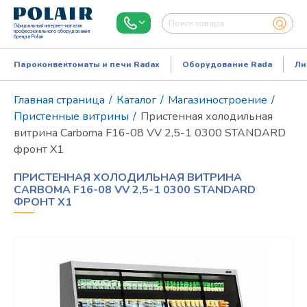
Официальный интернет-магазин
профессионального оборудования
бренда Polair
Пароконвектоматы и печи Radax
Оборудование Rada
Ли
Главная страница
/
Каталог
/
Магазиностроение
/
Пристенные витрины
/
Пристенная холодильная
витрина Carboma F16-08 VV 2,5-1 0300 STANDARD
фронт X1
ПРИСТЕННАЯ ХОЛОДИЛЬНАЯ ВИТРИНА
CARBOMA F16-08 VV 2,5-1 0300 STANDARD
ФРОНТ X1
Режим работы:
Пн..Пт: 9.00-18.00