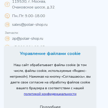
119530, г. Москва,
Очаковское шоссе, д.32
Пн..Пт: 9.00-18.00
sales@polair-shop.ru
Запчасти:
zip@polair-shop.ru
+7 800 301 33 65
Управление файлами cookie
Цены указаны для центрального региона.
Наш сайт обрабатывает файлы cookie (в том
Вся информация на сайте о товарах носит
справочный характер и не является публичной
числе, файлы cookie, используемые «Яндекс-
офертой в соответствии с пунктом 2 статьи 437 ГК РФ.
метрикой»). Нажимая на кнопку «Соглашаюсь», вы
Для получения подробной информации о наличии и
стоимости указанных товаров и (или) услуг,
даете свое согласие на обработку файлов cookie
пожалуйста, обращайтесь к менеджеру сайта по
телефону
вашего браузера в соответствии с нашей
При использовании материалов сайта ссылка
политикой конфиденциальности
обязательна.
Политика конфиденциальности
Подробнее
ыгодный
Любое