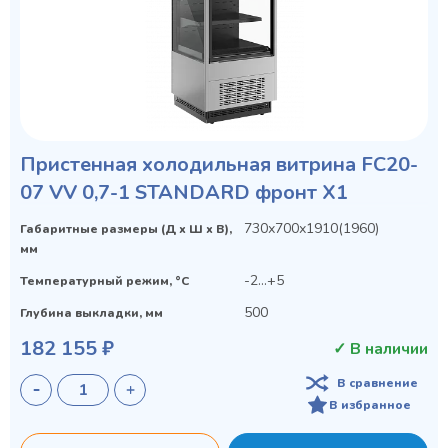
Пристенная холодильная витрина FC20-
07 VV 0,7-1 STANDARD фронт X1
730х700х1910(1960)
Габаритные размеры (Д х Ш х В),
мм
-2...+5
Температурный режим, °C
500
Глубина выкладки, мм
182 155 ₽
✓ В наличии
В сравнение
В избранное