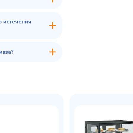
в 1 клик
В корзину
Купить в 1 клик
В ко
о истечения
каза?