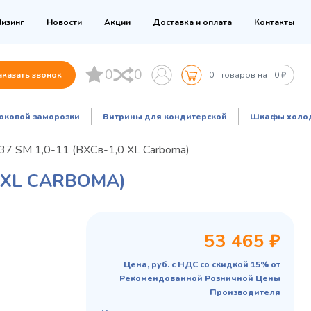
изинг
Новости
Акции
Доставка и оплата
Контакты
0
0
аказать звонок
0
товаров на
0 ₽
оковой заморозки
Витрины для кондитерской
Шкафы холо
7 SM 1,0-11 (ВХСв-1,0 XL Сarboma)
 XL СARBOMA)
53 465 ₽
Цена, руб. с НДС со скидкой 15% от
Рекомендованной Розничной Цены
Производителя