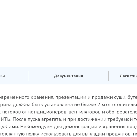
ики
Документация
Логисти
еменного хранения, презентации и продажи суши, бутербр
рина должна быть установлена не ближе 2 м от отопител
ных потоков от кондиционеров, вентиляторов и обогре
осле пуска агрегата, и при достижении требуемой те
уктами. Рекомендуем для демонстрации и хранения проду
еклянную полку использовать для выкладки продуктов, н