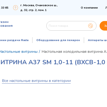
г. Москва, Очаковское ш.,
 33 65
О компании
Л
д. 32, стр. 2, пом. 1
газин
дования
З
инии раздачи Rada
Оборудование для пекарен
Аппараты ш
Настольные витрины
/
Настольная холодильная витрина A3
РИНА A37 SM 1,0-11 (ВХСВ-1,0
Все настольные витрины в категории