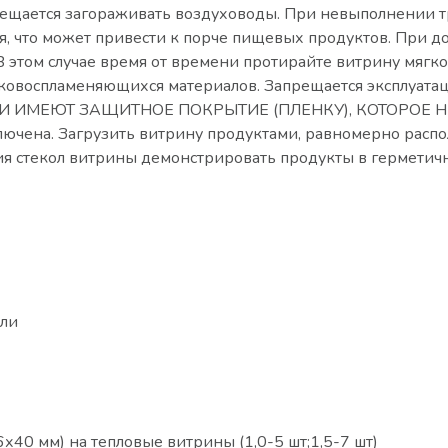
рещается загораживать воздуховоды. При невыполнении т
я, что может привести к порче пищевых продуктов. При 
 В этом случае время от времени протирайте витрину мяг
гковоспламеняющихся материалов. Запрещается эксплуата
АЛИ ИМЕЮТ ЗАЩИТНОЕ ПОКРЫТИЕ (ПЛЕНКУ), КОТОРОЕ Н
ючена. Загрузить витрину продуктами, равномерно распол
ия стекол витрины демонстрировать продукты в герметичн
али
40 мм) на тепловые витрины (1,0-5 шт;1,5-7 шт)