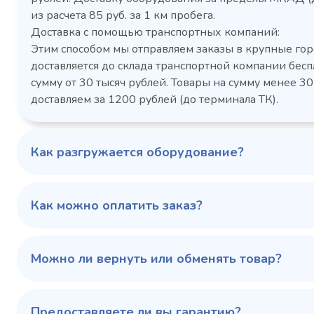
Холодильный шкаф Polair
Холоди
из расчета 85 руб. за 1 км пробега.
CM105-G из нержавеющей
TM2-G
Доставка с помощью транспортных компаний:
стали
средн
Этим способом мы отправляем заказы в крупные гор
3,5
Расход
Артикул
доставляется до склада транспортной компании бесп
электроэнергии за
Габаритн
сутки, кВт/ч, не
сумму от 30 тысяч рублей. Товары на сумму менее 30
размеры (Д
более
доставляем за 1200 рублей (до терминала ТК).
мм
1103424d
Артикул
Серия сто
697x695x1960
Габаритные
Как разгружается оборудование?
размеры (Д х Ш х В),
мм
0…+6
Температурный
режим, °C
Как можно оплатить заказ?
Температ
режим, °C
100 343 ₽
102 79
✓ В наличии
Можно ли вернуть или обменять товар?
В сравнение
В избранное
Предоставляете ли вы гарантию?