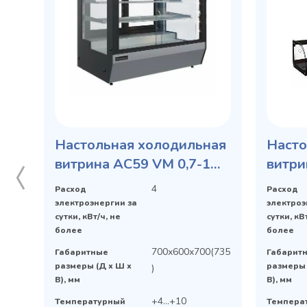
Настольная холодильная
Насто
витрина AC59 VM 0,7-1
витри
SLIDER
(ВХСв
4
Расход
Расход
электроэнергии за
электроэ
сутки, кВт/ч, не
сутки, кВ
более
более
700х600х700(735
Габаритные
Габарит
размеры (Д х Ш х
размеры 
)
В), мм
В), мм
+4...+10
Температурный
Темпера