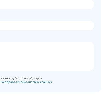
Колода разрубочная
 шкаф
КР-5/5
0x890
на кнопку "Отправить", я даю
 на обработку персональных данных
45 900 ₽
 наличии
✓ В наличии
равнение
В сравнение
бранное
В избранное