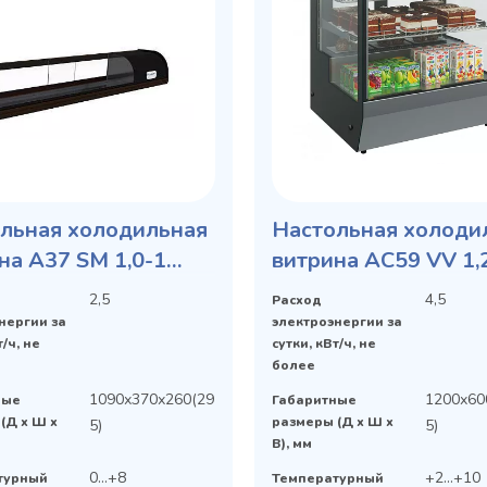
льная холодильная
Настольная холоди
на A37 SM 1,0-1
витрина AC59 VV 1,
-1,0 Сarboma)
2,5
4,5
Расход
нергии за
электроэнергии за
т/ч, не
сутки, кВт/ч, не
более
1090х370х260(29
1200х60
ные
Габаритные
(Д х Ш х
размеры (Д х Ш х
5)
5)
В), мм
0...+8
+2...+10
турный
Температурный