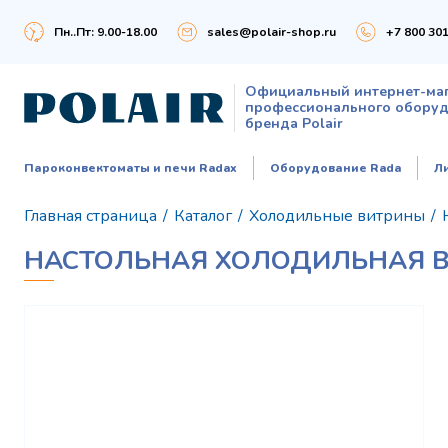
Пн..Пт: 9.00-18.00
sales@polair-shop.ru
+7 800 301
Официальный интернет-ма
профессионального обору
бренда Polair
Пароконвектоматы и печи Radax
Оборудование Rada
Л
Главная страница
/
Каталог
/
Холодильные витрины
/
НАСТОЛЬНАЯ ХОЛОДИЛЬНАЯ ВИТ