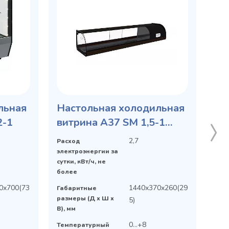
льная
Настольная холодильная
2-1
витрина A37 SM 1,5-1
(ВХСв-1,5 Сarboma)
2,7
Расход
электроэнергии за
сутки, кВт/ч, не
более
0х700(73
1440х370х260(29
Габаритные
размеры (Д х Ш х
5)
В), мм
0...+8
Температурный